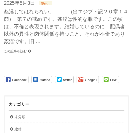
2025年5月3日
花かご
姦淫してはならない。 (出エジプト記２０章１４
節） 第７の戒めです。姦淫は性的な罪です。この頃
は、不倫と表現されます。結婚しているのに、配偶者
以外の異性と肉体関係を持つこと、それが不倫であり
姦淫です。旧 …
この記事を読む
Facebook
Hatena
twitter
Google+
LINE
カテゴリー
未分類
建徳