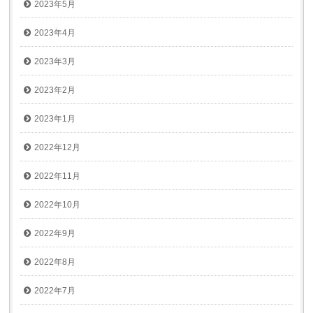
2023年5月
2023年4月
2023年3月
2023年2月
2023年1月
2022年12月
2022年11月
2022年10月
2022年9月
2022年8月
2022年7月