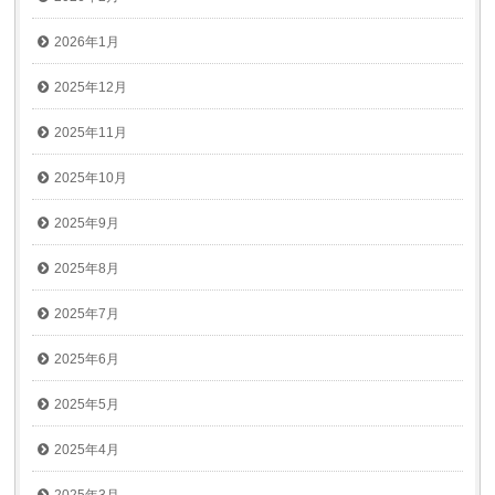
2026年1月
2025年12月
2025年11月
2025年10月
2025年9月
2025年8月
2025年7月
2025年6月
2025年5月
2025年4月