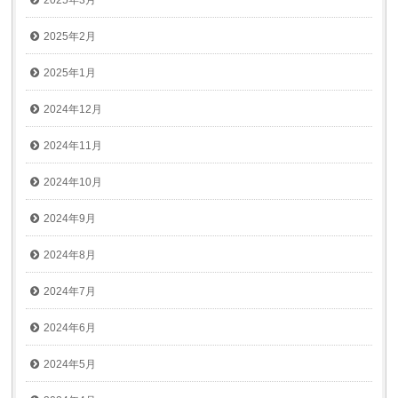
2025年3月
2025年2月
2025年1月
2024年12月
2024年11月
2024年10月
2024年9月
2024年8月
2024年7月
2024年6月
2024年5月