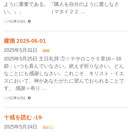
ように重要である。『隣人を自分のように愛しなさ
い。』」 （マタイ２２ …
この記事を読む
建徳 2025-06-01
2025年5月31日
建徳
2025年5月25日 主日礼拝 ①Ⅰテサロニケ５章16～18
節：いつも喜んでいなさい。絶えず祈りなさい。どん
なことにも感謝しなさい。これこそ、キリスト・イエ
スにおいて、神があなたがたに望んでおられることで
す。 感謝＝有り …
この記事を読む
十戒を読む -19-
2025年5月24日
花かご