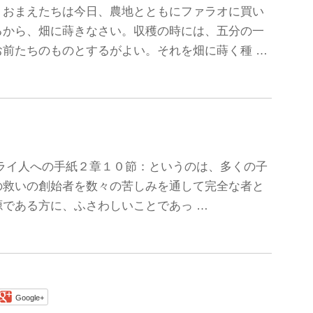
、おまえたちは今日、農地とともにファラオに買い
るから、畑に蒔きなさい。収穫の時には、五分の一
前たちのものとするがよい。それを畑に蒔く種 …
①ヘブライ人への手紙２章１０節：というのは、多くの子
の救いの創始者を数々の苦しみを通して完全な者と
である方に、ふさわしいことであっ …
Google+