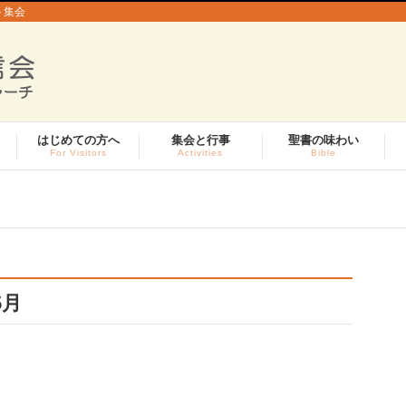
ト集会
はじめての方へ
集会と行事
聖書の味わい
For Visitors
Activities
Bible
5月