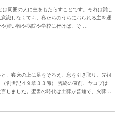
①福音とは周囲の人に主をもたらすことです。それは難し
は意識しなくても、私たちのうちにおられる主を運
や買い物や病院や学校に行けば、そ …
ると、寝床の上に足をそろえ、息を引き取り、先祖
記４９章３３節） 臨終の直前、ヤコブは
言しました。聖書の時代は土葬が普通で、火葬 …