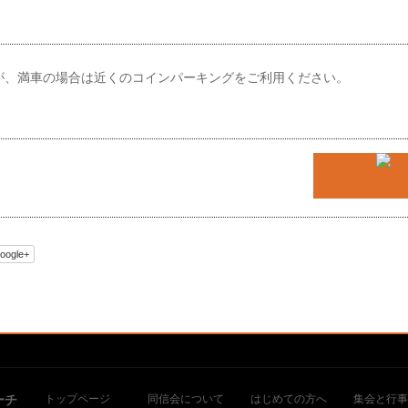
が、満車の場合は近くのコインパーキングをご利用ください。
oogle+
ーチ
トップページ
同信会について
はじめての方へ
集会と行事