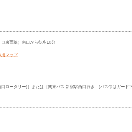
トロ東西線）南口から徒歩10分
南口ロータリー)］または［関東バス:新宿駅西口行き (バス停はガード下
。