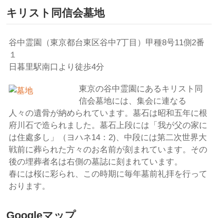
キリスト同信会墓地
谷中霊園（東京都台東区谷中7丁目）甲種8号11側2番
１
日暮里駅南口より徒歩4分
東京の谷中霊園にあるキリスト同
信会墓地には、集会に連なる
人々の遺骨が納められています。墓石は昭和五年に根
府川石で造られました。墓石上段には「我が父の家に
は住處多し」（ヨハネ14：2)、中段には第二次世界大
戦前に葬られた方々のお名前が刻まれています。その
後の埋葬者名は右側の墓誌に刻まれています。
春には桜に彩られ、この時期に毎年墓前礼拝を行って
おります。
Googleマップ