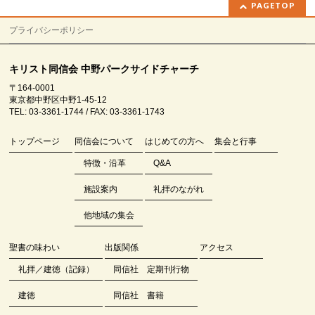
PAGETOP
プライバシーポリシー
キリスト同信会 中野パークサイドチャーチ
〒164-0001
東京都中野区中野1-45-12
TEL: 03-3361-1744 / FAX: 03-3361-1743
トップページ
同信会について
はじめての方へ
集会と行事
特徴・沿革
Q&A
施設案内
礼拝のながれ
他地域の集会
聖書の味わい
出版関係
アクセス
礼拝／建徳（記録）
同信社 定期刊行物
建徳
同信社 書籍