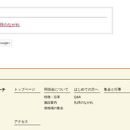
拝のながれ
oogle+
ーチ
トップページ
同信会について
はじめての方へ
集会と行事
特徴・沿革
Q&A
施設案内
礼拝のながれ
他地域の集会
アクセス