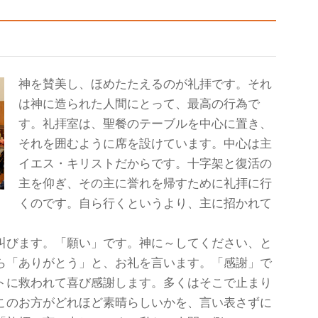
神を賛美し、ほめたたえるのが礼拝です。それ
は神に造られた人間にとって、最高の行為で
す。礼拝室は、聖餐のテーブルを中心に置き、
それを囲むように席を設けています。中心は主
イエス・キリストだからです。十字架と復活の
主を仰ぎ、その主に誉れを帰すために礼拝に行
くのです。自ら行くというより、主に招かれて
叫びます。「願い」です。神に～してください、と
ら「ありがとう」と、お礼を言います。「感謝」で
トに救われて喜び感謝します。多くはそこで止まり
このお方がどれほど素晴らしいかを、言い表さずに