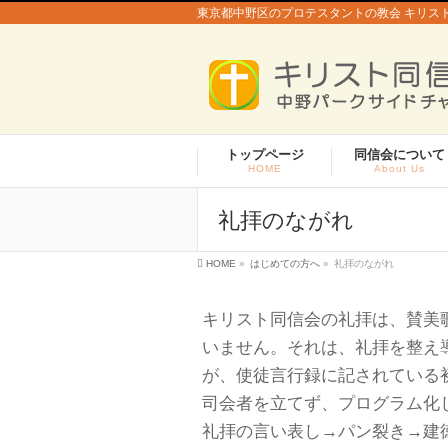
東京都中野区のプロテスタントの教会 キリス
トップページ
同信会について
HOME
About Us
礼拝のながれ
HOME
»
はじめての方へ
»
礼拝のながれ
キリスト同信会の礼拝は、賛美
いません。それは、礼拝を整え
が、使徒言行録に記されている
司会者を立てず、プログラム化
礼拝の言い表し→パン裂き→建