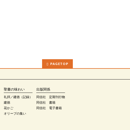
PAGETOP
聖書の味わい
出版関係
礼拝／建徳（記録）
同信社 定期刊行物
建徳
同信社 書籍
花かご
同信社 電子書籍
オリーブの集い