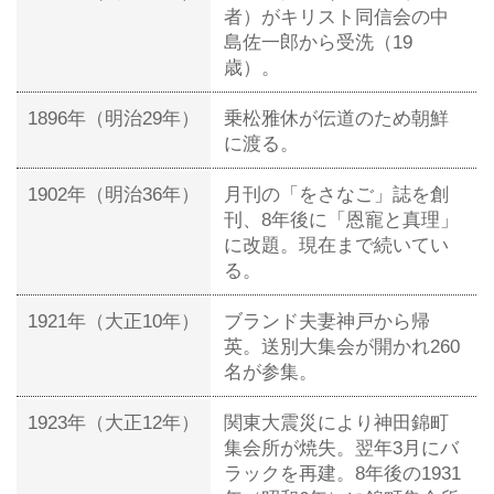
者）がキリスト同信会の中
島佐一郎から受洗（19
歳）。
1896年（明治29年）
乗松雅休が伝道のため朝鮮
に渡る。
1902年（明治36年）
月刊の「をさなご」誌を創
刊、8年後に「恩寵と真理」
に改題。現在まで続いてい
る。
1921年（大正10年）
ブランド夫妻神戸から帰
英。送別大集会が開かれ260
名が参集。
1923年（大正12年）
関東大震災により神田錦町
集会所が焼失。翌年3月にバ
ラックを再建。8年後の1931