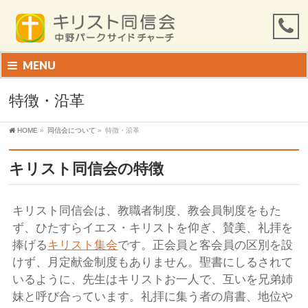
MENU
特徴・沿革
HOME
»
同信会について
»
特徴・沿革
キリスト同信会の特徴
キリスト同信会は、教職者制度、教会員制度をもた
ず、ひたすらイエス・キリストを仰ぎ、賛美、礼拝を
捧げる
キリスト集会
です。正会員と客会員の区別を設
けず、月定献金制度もありません。聖書にしるされて
いるように、先生はキリストお一人で、互いを兄弟姉
妹と呼び合っています。礼拝に集う者の肩書、地位や