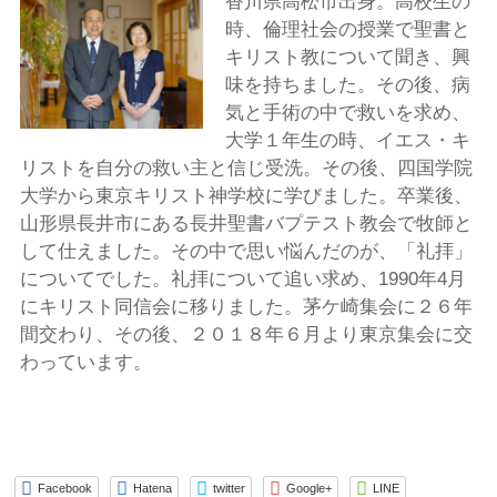
香川県高松市出身。高校生の
時、倫理社会の授業で聖書と
キリスト教について聞き、興
味を持ちました。その後、病
気と手術の中で救いを求め、
大学１年生の時、イエス・キ
リストを自分の救い主と信じ受洗。その後、四国学院
大学から東京キリスト神学校に学びました。卒業後、
山形県長井市にある長井聖書バプテスト教会で牧師と
して仕えました。その中で思い悩んだのが、「礼拝」
についてでした。礼拝について追い求め、1990年4月
にキリスト同信会に移りました。茅ケ崎集会に２６年
間交わり、その後、２０１８年６月より東京集会に交
わっています。
Facebook
Hatena
twitter
Google+
LINE