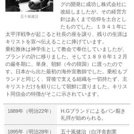
グの開発に成功し株式会社に
改組しましたが、その経営方
五十嵐健治
針はあくまで信仰を土台とし
たものでした。１９４１年に
太平洋戦争が起こると社長の座を譲り、残りの生涯は
キリストを宣べ伝えることに捧げています。
乗松雅休は神学生として教会で奉仕していましたが、
ブランドの許に移りました。そして１８９６年１２月
の厳冬期に、単身、朝鮮（今の韓国）に渡ったので
す。日本から出た最初の海外宣教師でした。乗松もブ
ランドと同じく、背後で支える組織を一切持たず、主
キリストだけを頼りにして朝鮮に渡りました。キリス
ト同信会の特徴がそこに示されています。
1889年（明治22年）
H.Gブランドによるパン裂き
礼拝が始められる。
1895年（明治28年）
五十嵐健治（白洋舎創業