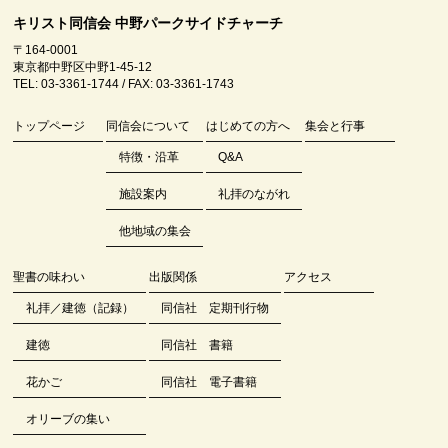
キリスト同信会 中野パークサイドチャーチ
〒164-0001
東京都中野区中野1-45-12
TEL: 03-3361-1744 / FAX: 03-3361-1743
トップページ
同信会について
はじめての方へ
集会と行事
特徴・沿革
Q&A
施設案内
礼拝のながれ
他地域の集会
聖書の味わい
出版関係
アクセス
礼拝／建徳（記録）
同信社 定期刊行物
建徳
同信社 書籍
花かご
同信社 電子書籍
オリーブの集い