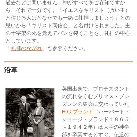
過去などは問いません。神がすべてをご存知ですか
ら、それで十分です。「イエスをキリスト（救い主）
と信じる人はどなたでも一緒に礼拝しましょう」との
思いから「キリスト同信会」と名付けられました。主
の十字架の死を覚えてパンを裂くことを、礼拝の中心
としています。
「
礼拝のながれ
」も参照ください。
沿革
英国出身で、プロテスタント
の流れをくむプリマス・ブレ
ズレンの集会に交わっていた
H.G.ブランド
（ハーバート・
ジョージ・ブランド１８６５
～１９４２年）は大学の神学
部を卒業するとすぐ、伝道の