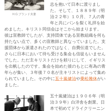
志を抱いて日本に渡りまし
た。そして、１８８９年（明
H.G.ブランド夫妻
治２２年）１０月、７人の青
年と共にパンを裂く礼拝を始
めました。キリスト同信会はそこから始まります。
彼は宣教師でしたが、支持団体である宣教組織を何も
持たない点で、多くの宣教師と異なっていました。支
援団体から派遣されたのではなく、自費伝道でした。
さらに日本において待ち受ける集会も信徒もいません
でした。ただ主キリストだけを頼りにして、イギリス
を出帆したのです。集会を始めた彼のもとに有為の青
年らが集い、３年後７０名が主キリストによって集め
られていました。その中に
五十嵐健治
や
乗松雅休
がい
ました。
五十嵐健治は１９０６年（明
治３９年）白洋舎を創業。日
本で初めてドライクリーニン