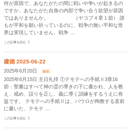
何が原因で、あなたがたの間に戦いや争いが起きるの
ですか。あなたがた自身の内部で争い合う欲望が原因
ではありませんか。 （ヤコブ４章１節） 誰
もが平和を願い祈っているのに、戦争の無い平和な世
界は実現していません。戦争 …
この記事を読む
建徳 2025-06-22
2025年6月20日
建徳
2025年6月15日 主日礼拝 ①テモテへの手紙Ⅱ3章16
節：聖書はすべて神の霊の導きの下に書かれ、人を教
え、戒め、誤りを正し、義に導く訓練をするうえに有
益です。 テモテへの手紙Ⅱは、パウロが殉教する直前
に書いた、テモテ …
この記事を読む