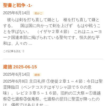
聖書と戦争 -1-
2025年6月14日
花かご
彼らは剣を打ち直して鋤とし 槍を打ち直して鎌と
する。 国は国に向かって剣を上げず もはや戦うこ
とを学ばない。 （イザヤ２章４節） これはニューヨ
ーク国連本部に掲げられている聖句です。恒久的な平
和は、人々の …
この記事を読む
建徳 2025-06-15
2025年6月14日
建徳
2025年6月8日 主日礼拝 ①使徒２章１～４節：今日は聖
霊降臨日（ペンテコステはギリシャ語で５０の意
味）。 レビ２３章５～１６節。旧約の三大祭＝①過越
祭②七週祭③仮庵祭。七週祭の翌日に聖霊が降ったの
は、偶然ではありませ …