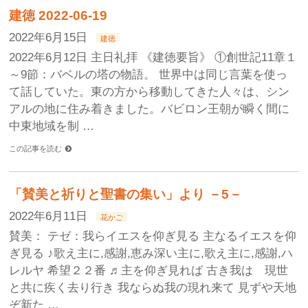
建徳 2022-06-19
2022年6月15日
建徳
2022年6月12日 主日礼拝 《建徳要旨》 ①創世記11章１
～9節：バベルの塔の物語。 世界中は同じ言葉を使っ
て話していた。東の方から移動してきた人々は、シン
アルの地に住み着きました。バビロン王朝が瞬く間に
中東地域を制 …
この記事を読む
「賛美と祈りと聖書の集い」より －5－
2022年6月11日
花かご
賛美： テゼ：我らイエスを仰ぎ見る 主なるイエスを仰
ぎ見る ♪歌え主に,感謝,恵み深い主に,歌え主に,感謝,ハ
レルヤ 希望２２番 ♬主を仰ぎ見れば 古き我は 現世
と共に疾く去り行き 我ならぬ我の現れ来て 見ずや天地
ぞ新た …