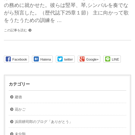
の務めに就かせた。彼らは竪琴、琴,シンバルを奏でな
がら預言した。（歴代誌下25章１節） 主に向かって歌
をうたうための訓練を …
この記事を読む
Facebook
Hatena
twitter
Google+
LINE
カテゴリー
建徳
花かご
浜田耕司郎のブログ「ありがとう」
未分類