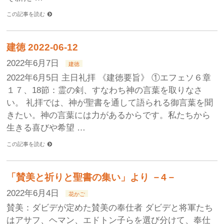
この記事を読む
建徳 2022-06-12
2022年6月7日
建徳
2022年6月5日 主日礼拝 《建徳要旨》 ①エフェソ６章
１７、18節：霊の剣、すなわち神の言葉を取りなさ
い。 礼拝では、神が聖書を通して語られる御言葉を聞
きたい。神の言葉には力があるからです。私たちから
生きる喜びや希望 …
この記事を読む
「賛美と祈りと聖書の集い」より －4－
2022年6月4日
花かご
賛美：ダビデが定めた賛美の奉仕者 ダビデと将軍たち
はアサフ、ヘマン、エドトン子らを選び分けて、奉仕