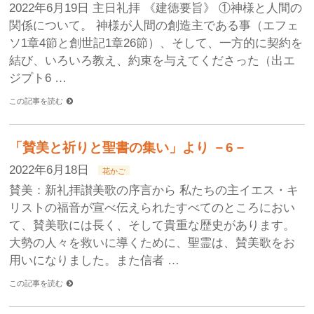
2022年6月19日 主日礼拝 《建徳要旨》 ①神様と人間の
関係について。 神様が人間の創造主である事（エフェ
ソ1章4節と創世記1章26節）、そして、一方的に契約を
結び、いろいろ教え、約束を与えてくださった（出エ
ジプト6 …
この記事を読む
「賛美と祈りと聖書の集い」より －6－
2022年6月18日
花かご
賛美：新礼拝讃美歌の序言から 私たちの主イエス・キ
リストの福音が宣べ伝えられたすべてのところにおい
て、賛美歌には長く、そして貴重な歴史があります。
大勢の人々を救いに導くために、聖霊は、賛美歌をお
用いになりました。また信者 …
この記事を読む