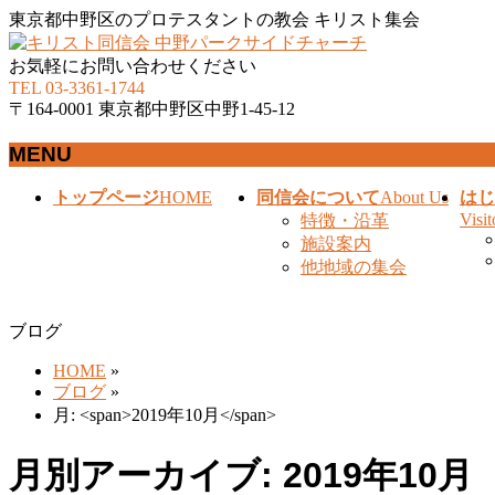
東京都中野区のプロテスタントの教会 キリスト集会
お気軽にお問い合わせください
TEL 03-3361-1744
〒164-0001 東京都中野区中野1-45-12
MENU
メ
トップページ
HOME
同信会について
About Us
はじ
ニ
Visit
特徴・沿革
ュ
施設案内
ー
他地域の集会
を
飛
ブログ
ば
す
HOME
»
ブログ
»
月: <span>2019年10月</span>
月別アーカイブ: 2019年10月