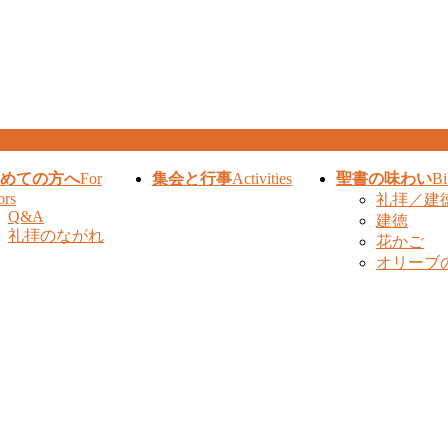
めての方へ
For
集会と行事
Activities
聖書の味わい
Bi
ors
礼拝／建
Q&A
建徳
礼拝のながれ
花かご
オリーブ