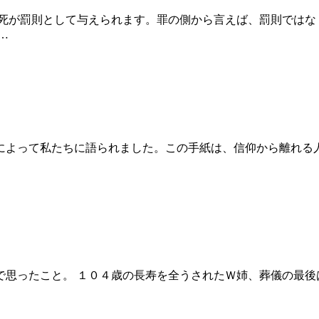
ば死が罰則として与えられます。罪の側から言えば、罰則ではな
…
御子によって私たちに語られました。この手紙は、信仰から離れ
で思ったこと。 １０４歳の長寿を全うされたＷ姉、葬儀の最