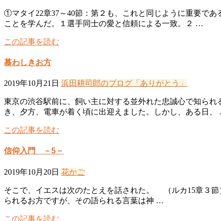
①マタイ22章37～40節：第２も、これと同じように重要
ことを学んだ。１選手同士の愛と信頼による一致。２ …
この記事を読む
慕わしきお方
2019年10月21日
浜田耕司郎のブログ「ありがとう」
東京の渋谷駅前に、飼い主に対する並外れた忠誠心で知られ
き、夕方、電車が着く頃に出迎えました。しかし、ある日、 
この記事を読む
信仰入門 －5－
2019年10月20日
花かご
そこで、イエスは次のたとえを話された。 （ルカ15章３
られるお方ですが、その語られる言葉は神 …
この記事を読む