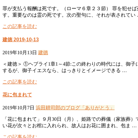
罪が支払う報酬は死です。（ローマ６章２３節） 罪を犯せ
す。重要なのは霊の死です。次の聖句に、それが表されてい 
この記事を読む
建徳 2019-10-13
2019年10月13日
建徳
＜建徳＞ ①ヘブライ1章1～4節:この終わりの時代には、
するが、御子イエスなら、はっきりとイメージできる …
この記事を読む
花に包まれて
2019年10月7日
浜田耕司郎のブログ「ありがとう」
「花に包まれて」９月30日（月）、姫路での葬儀（家族葬）
い花が次々とお棺に入れられ、故人はお花に囲まれ、包ま …
この記事を読む