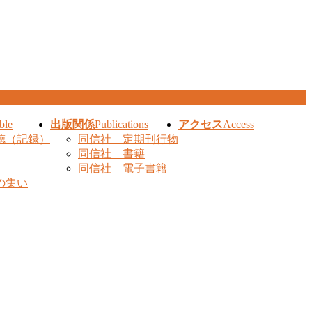
ble
出版関係
Publications
アクセス
Access
徳（記録）
同信社 定期刊行物
同信社 書籍
同信社 電子書籍
の集い