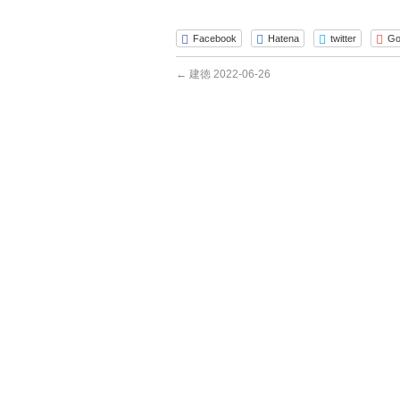
Facebook
Hatena
twitter
Go
←
建徳 2022-06-26