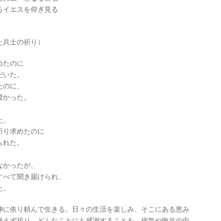
るイエスを仰ぎ見る
た兵士の祈り）
めたのに
だいた。
たのに、
授かった。
た。
祈り求めたのに
られた。
なかったが、
すべて聞き届けられ、
た。
神に依り頼んで生きる。日々の生活を楽しみ、そこにある恵み
絶えず祈り、どんなことにも感謝することを、病気や敗北の中