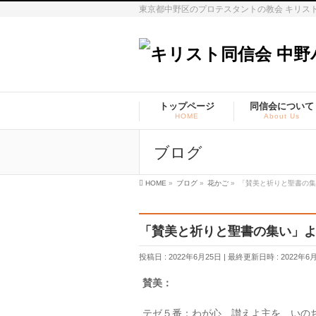
東京都中野区のプロテスタントの教会 キリス
トップページ
同信会について
HOME
About Us
ブログ
HOME
»
ブログ
»
花かご
»
「賛美と祈りと聖書の集
「賛美と祈りと聖書の集い」よ
投稿日 : 2022年6月25日
最終更新日時 : 2022年6
賛美：
テゼ５番：わが心 讃えよ主を いの