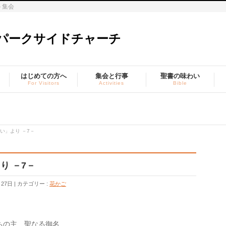
ト集会
はじめての方へ
集会と行事
聖書の味わい
For Visitors
Activities
Bible
い」より －7－
り －7－
月27日
カテゴリー :
花かご
ちの主 聖なる御名