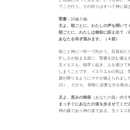
でこそ行う。その祈りはすべて神に届
聖書：
詩編５編。
主よ、朝ごとに、わたしの声を聞いて
朝ごとに、わたしは御前に訴え出て
（
あなたを仰ぎ望みます。（４節）
朝ごと神に一対一で向かう。目覚めた
忙しさが始まる前に、聖書を読む備え
主イエスも、朝早く起き、人を避けて
しまうことです。イスラエルの民は、
露が降りるようにマナが備えられまし
21）。だから、朝毎に必要な分を集
主よ、恵みの御座
（あなたの義）
のう
まっすぐにあなたの道を歩ませてくだ
神の義であり神の道である、主イエス