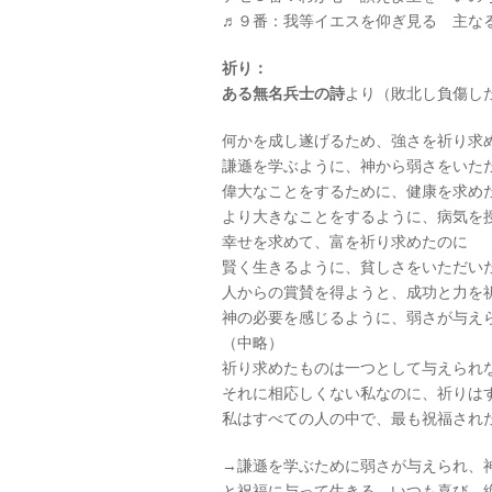
♬９番：我等イエスを仰ぎ見る 主な
祈り：
ある無名兵士の詩
より（敗北し負傷し
何かを成し遂げるため、強さを祈り求
謙遜を学ぶように、神から弱さをいた
偉大なことをするために、健康を求め
より大きなことをするように、病気を
幸せを求めて、富を祈り求めたのに
賢く生きるように、貧しさをいただい
人からの賞賛を得ようと、成功と力を
神の必要を感じるように、弱さが与え
（中略）
祈り求めたものは一つとして与えられ
それに相応しくない私なのに、祈りは
私はすべての人の中で、最も祝福され
→謙遜を学ぶために弱さが与えられ、
と祝福に与って生きる。いつも喜び、