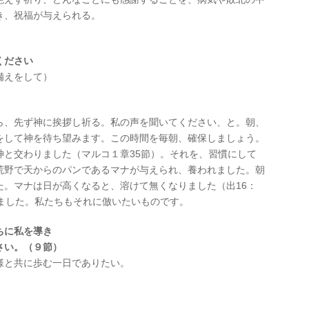
き、祝福が与えられる。
ください
備えをして）
ら、先ず神に挨拶し祈る。私の声を聞いてください、と。朝、
をして神を待ち望みます。この時間を毎朝、確保しましょう。
神と交わりました（マルコ１章35節）。それを、習慣にして
荒野で天からのパンであるマナが与えられ、養われました。朝
た。マナは日が高くなると、溶けて無くなりました（出16：
めました。私たちもそれに倣いたいものです。
ちに私を導き
さい。（９節）
様と共に歩む一日でありたい。