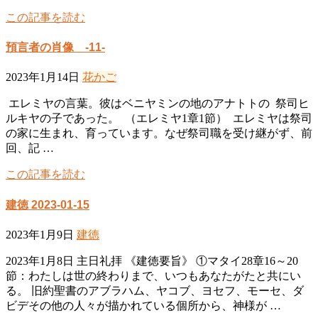
この記事を読む
預言者の肖像 -11-
2023年1月14日
花かご
エレミヤの言葉。彼はベニヤミンの地のアナトトの 祭司ヒ
ルキヤの子であった。 （エレミヤ1章1節） エレミヤは祭司
の家に生まれ、育っています。なぜ祭司職を受け継がず、前
回、記 …
この記事を読む
建徳 2023-01-15
2023年1月9日
建徳
2023年1月8日 主日礼拝 《建徳要旨》 ①マタイ28章16～20
節：わたしは世の終わりまで、いつもあなたがたと共にい
る。 旧約聖書のアブラハム、ヤコブ、ヨセフ、モーセ、ダ
ビデその他の人々が描かれている個所から、神様が …