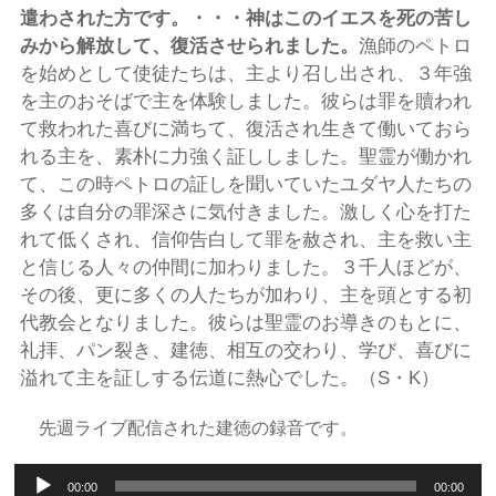
遣わされた方です。・・・神はこのイエスを死の苦し
みから解放して、復活させられました。
漁師のペトロ
を始めとして使徒たちは、主より召し出され、３年強
を主のおそばで主を体験しました。彼らは罪を贖われ
て救われた喜びに満ちて、復活され生きて働いておら
れる主を、素朴に力強く証ししました。聖霊が働かれ
て、この時ペトロの証しを聞いていたユダヤ人たちの
多くは自分の罪深さに気付きました。激しく心を打た
れて低くされ、信仰告白して罪を赦され、主を救い主
と信じる人々の仲間に加わりました。３千人ほどが、
その後、更に多くの人たちが加わり、主を頭とする初
代教会となりました。彼らは聖霊のお導きのもとに、
礼拝、パン裂き、建徳、相互の交わり、学び、喜びに
溢れて主を証しする伝道に熱心でした。（S・K）
先週ライブ配信された建徳の録音です。
音
00:00
00:00