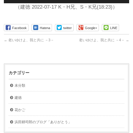
声
プ
（建徳 2022-07-17 K・H兄、S・K兄(18:23)）
レ
ー
ヤ
Facebook
Hatena
twitter
Google+
LINE
ー
←
老いゆけよ、我と共に －3－
老いゆけよ、我と共に －4－
→
カテゴリー
未分類
建徳
花かご
浜田耕司郎のブログ「ありがとう」