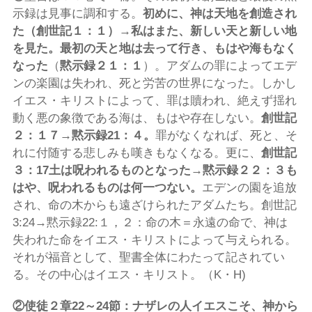
示録は見事に調和する。
初めに、
神は天地を創造され
た
（創世記１：１）
→私はまた、新しい天と新しい地
を見た。最初の天と地は去って行き、もはや海もなく
なった
（
黙示録２１：１
）。アダムの罪によってエデ
ンの楽園は失われ、死と労苦の世界になった。しかし
イエス・キリストによって、罪は贖われ、絶えず揺れ
動く悪の象徴である海は、もはや存在しない。
創世記
２：１７→黙示録
21
：４。
罪がなくなれば、死と、そ
れに付随する悲しみも嘆きもなくなる。更に、
創世記
３：
17
土は呪われるものとなった→黙示録２２：３も
はや、呪われるものは何一つない。
エデンの園を追放
され、命の木からも遠ざけられたアダムたち。創世記
3:24→黙示録22:１，２：命の木＝永遠の命で、神は
失われた命をイエス・キリストによって与えられる。
それが福音として、聖書全体にわたって記されてい
る。その中心はイエス・キリスト。（K・H)
②
使徒２章
22
～
24
節：ナザレの人イエスこそ、神から