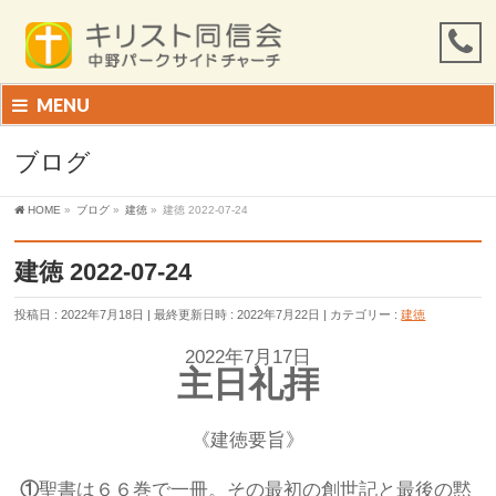
MENU
ブログ
HOME
»
ブログ
»
建徳
»
建徳 2022-07-24
建徳 2022-07-24
投稿日 : 2022年7月18日
最終更新日時 : 2022年7月22日
カテゴリー :
建徳
2022年7月17日
主日礼拝
《建徳要旨》
①
聖書は６６巻で一冊。その最初の創世記と最後の黙