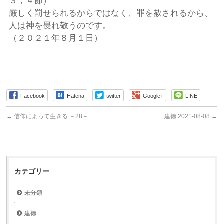
３，４節）
厳しく罰せられるからではなく、罪を赦されるから、
人は神を畏れ敬うのです。
（２０２１年８月１日）
Facebook
Hatena
twitter
Google+
LINE
←
信仰によって生きる －28－
建徳 2021-08-08
→
カテゴリー
未分類
建徳