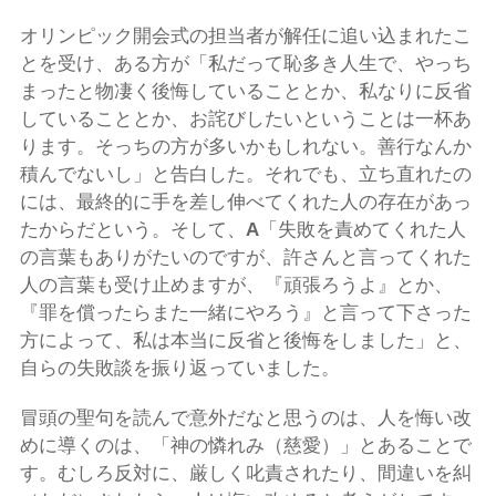
オリンピック開会式の担当者が解任に追い込まれたこ
とを受け、ある方が「私だって恥多き人生で、やっち
まったと物凄く後悔していることとか、私なりに反省
していることとか、お詫びしたいということは一杯あ
ります。そっちの方が多いかもしれない。善行なんか
積んでないし」と告白した。それでも、立ち直れたの
には、最終的に手を差し伸べてくれた人の存在があっ
たからだという。そして、
A
「失敗を責めてくれた人
の言葉もありがたいのですが、許さんと言ってくれた
人の言葉も受け止めますが、『頑張ろうよ』とか、
『罪を償ったらまた一緒にやろう』と言って下さった
方によって、私は本当に反省と後悔をしました」と、
自らの失敗談を振り返っていました。
冒頭の聖句を読んで意外だなと思うのは、人を悔い改
めに導くのは、「神の憐れみ（慈愛）」とあることで
す。むしろ反対に、厳しく叱責されたり、間違いを糾