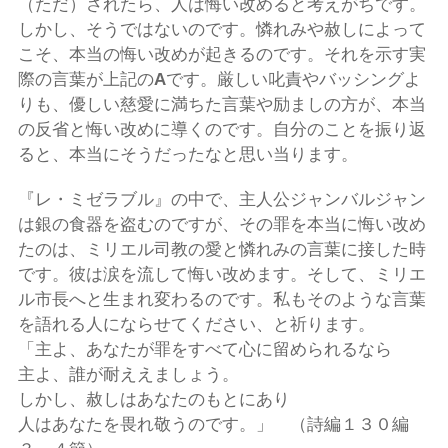
（ただ）されたら、人は悔い改めると考えがちです。
しかし、そうではないのです。憐れみや赦しによって
こそ、本当の悔い改めが起きるのです。それを示す実
際の言葉が上記の
A
です。厳しい叱責やバッシングよ
りも、優しい慈愛に満ちた言葉や励ましの方が、本当
の反省と悔い改めに導くのです。自分のことを振り返
ると、本当にそうだったなと思い当ります。
『レ・ミゼラブル』の中で、主人公ジャンバルジャン
は銀の食器を盗むのですが、その罪を本当に悔い改め
たのは、ミリエル司教の愛と憐れみの言葉に接した時
です。彼は涙を流して悔い改めます。そして、ミリエ
ル市長へと生まれ変わるのです。私もそのような言葉
を語れる人にならせてください、と祈ります。
「主よ、あなたが罪をすべて心に留められるなら
主よ、誰が耐ええましょう。
しかし、赦しはあなたのもとにあり
人はあなたを畏れ敬うのです。」 （詩編１３０編