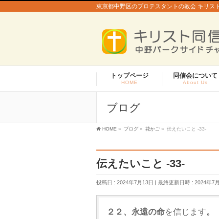
東京都中野区のプロテスタントの教会 キリス
トップページ
同信会について
HOME
About Us
ブログ
HOME
»
ブログ
»
花かご
»
伝えたいこと -33-
伝えたいこと -33-
投稿日 : 2024年7月13日
最終更新日時 : 2024年7
２２、永遠の命
を信じます