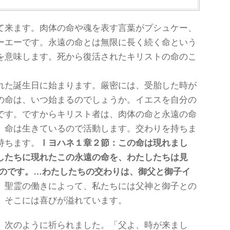
て来ます。肉体の命や魂を表す言葉がプシュケー、
ーエーです。永遠の命とは無限に長く続く命という
を意味します。死から復活されたキリストの命のこ
れた誕生日に始まります。厳密には、受胎した時が
の命は、いつ始まるのでしょうか。イエスを自分の
です。ですからキリスト者は、肉体の命と永遠の命
。命は生きているので活動します。交わりを持ちま
持ちます。
Ⅰヨハネ１章２節：この命は現れまし
したちに現れたこの永遠の命を、わたしたちは見
のです。
…わたしたちの交わりは、御父と御子イ
。
聖霊の働きによって、私たちには父神と御子との
。そこには喜びが溢れています。
、次のように祈られました。「父よ、時が来まし