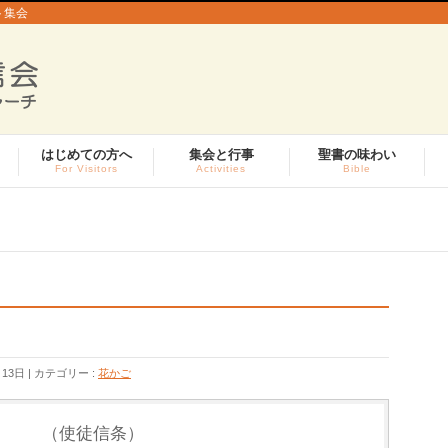
ト集会
はじめての方へ
集会と行事
聖書の味わい
For Visitors
Activities
Bible
月13日
カテゴリー :
花かご
。
（使徒信条）