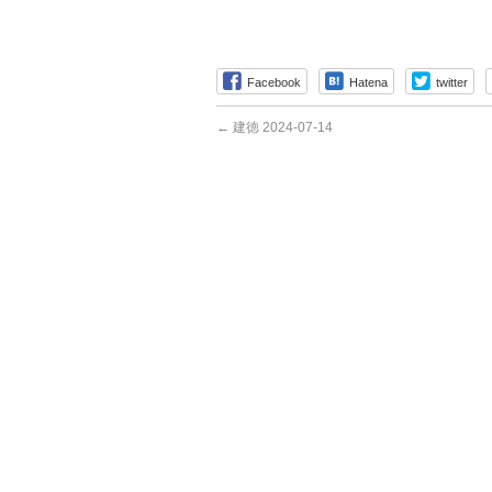
Facebook
Hatena
twitter
←
建徳 2024-07-14