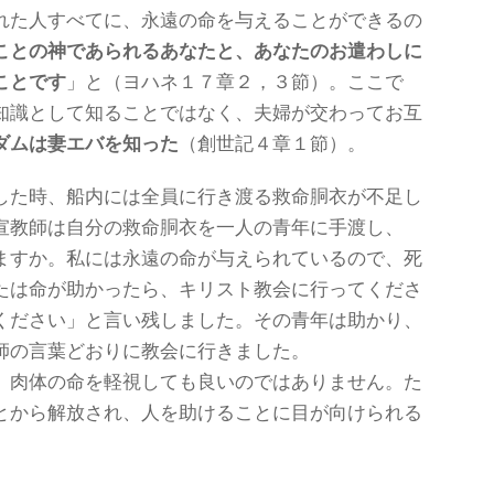
れた人すべてに、永遠の命を与えることができるの
ことの神であられるあなたと、あなたのお遣わしに
ことです
」と（ヨハネ１７章２，３節）。ここで
知識として知ることではなく、夫婦が交わってお互
ダムは妻エバを知った
（創世記４章１節）。
した時、船内には全員に行き渡る救命胴衣が不足し
宣教師は自分の救命胴衣を一人の青年に手渡し、
ますか。私には永遠の命が与えられているので、死
たは命が助かったら、キリスト教会に行ってくださ
ください」と言い残しました。その青年は助かり、
師の言葉どおりに教会に行きました。
、肉体の命を軽視しても良いのではありません。た
とから解放され、人を助けることに目が向けられる