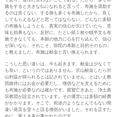
施をすると大きな仏になれると言って、布施を奨励す
るのは良くない。する側も多くを布施したから、良く
してもらえるなどと思ってはならない。どんなに多額
の布施をしようとも、真実の信心が欠けていたら、意
味も効果もない。反対に、たとい紙１枚や銭半文も布
施できなくても、本願の他力に心を打ち込んで、信心
が深いなら、それこそ、弥陀の本願と目的そのもの」
と教えました。布施は献金と言い換えられます。
こうした思い違いは、今も起きます。献金は少なくて
も良い、というのではありません。沢山献金したら沢
山利益が得られるとは記されていません。とはいえ教
団維持にはお金が必要だし、僧侶などを支えるために
も布施が必要なのは確かです。親鸞亡きあと、浄土真
宗教団が設立されています。その運営には多額の経費
がかかります。そこで、前述のようなとんでもない間
違い発言を堂々と語る僧侶がいました。それを正すた
めに、第１８条が書かれたのです。