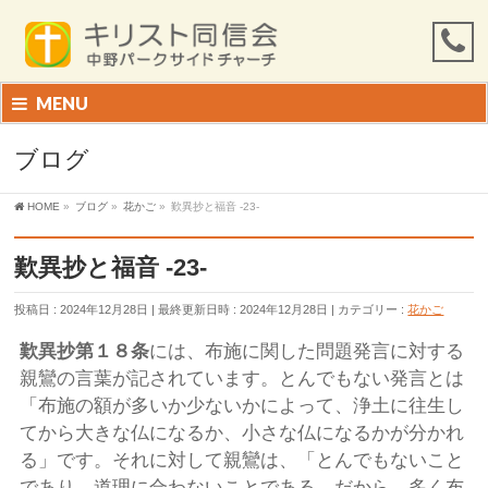
MENU
ブログ
HOME
»
ブログ
»
花かご
»
歎異抄と福音 -23-
歎異抄と福音 -23-
投稿日 : 2024年12月28日
最終更新日時 : 2024年12月28日
カテゴリー :
花かご
歎異抄第１８条
には、布施に関した問題発言に対する
親鸞の言葉が記されています。とんでもない発言とは
「布施の額が多いか少ないかによって、浄土に往生し
てから大きな仏になるか、小さな仏になるかが分かれ
る」です。それに対して親鸞は、「とんでもないこと
であり、道理に合わないことである。だから、多く布