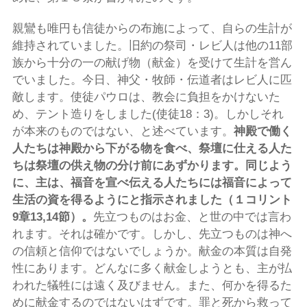
親鸞も唯円も信徒からの布施によって、自らの生計が
維持されていました。旧約の祭司・レビ人は他の11部
族から十分の一の献げ物（献金）を受けて生計を営ん
でいました。今日、神父・牧師・伝道者はレビ人に匹
敵します。使徒パウロは、教会に負担をかけないた
め、テント造りをしました(使徒18：3)。しかしそれ
が本来のものではない、と述べています。
神殿で働く
人たちは神殿から下がる物を食べ、祭壇に仕える人た
ちは祭壇の供え物の分け前にあずかります。同じよう
に、主は、福音を宣べ伝える人たちには福音によって
生活の資を得るようにと指示されました（１コリント
9
章
13,14
節）。
先立つものはお金、と世の中では言わ
れます。それは確かです。しかし、先立つものは神へ
の信頼と信仰ではないでしょうか。献金の本質は自発
性にあります。どんなに多く献金しようとも、主が払
われた犠牲には遠く及びません。また、何かを得るた
めに献金するのではないはずです。罪と死から救って