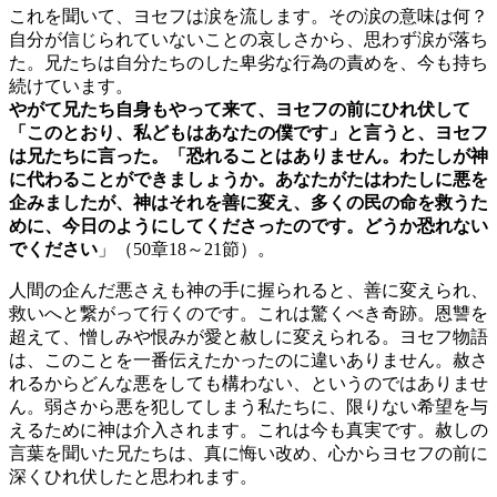
これを聞いて、ヨセフは涙を流します。その涙の意味は何？
自分が信じられていないことの哀しさから、思わず涙が落ち
た。兄たちは自分たちのした卑劣な行為の責めを、今も持ち
続けています。
やがて兄たち自身もやって来て、ヨセフの前にひれ伏して
「このとおり、私どもはあなたの僕です」と言うと、ヨセフ
は兄たちに言った。「恐れることはありません。わたしが神
に代わることができましょうか。あなたがたはわたしに悪を
企みましたが、神はそれを善に変え、多くの民の命を救うた
めに、今日のようにしてくださったのです。どうか恐れない
でください
」（50章18～21節）。
人間の企んだ悪さえも神の手に握られると、善に変えられ、
救いへと繋がって行くのです。これは驚くべき奇跡。恩讐を
超えて、憎しみや恨みが愛と赦しに変えられる。ヨセフ物語
は、このことを一番伝えたかったのに違いありません。赦さ
れるからどんな悪をしても構わない、というのではありませ
ん。弱さから悪を犯してしまう私たちに、限りない希望を与
えるために神は介入されます。これは今も真実です。赦しの
言葉を聞いた兄たちは、真に悔い改め、心からヨセフの前に
深くひれ伏したと思われます。