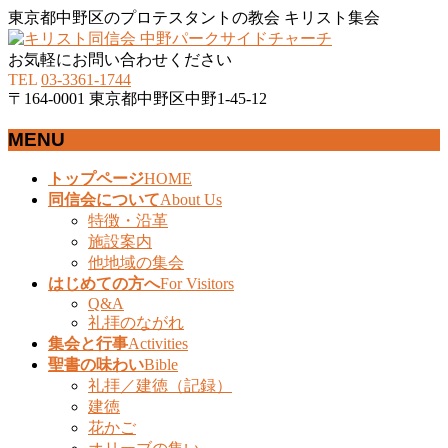
東京都中野区のプロテスタントの教会 キリスト集会
お気軽にお問い合わせください
TEL
03-3361-1744
〒164-0001 東京都中野区中野1-45-12
MENU
メ
トップページ
HOME
ニ
同信会について
About Us
ュ
特徴・沿革
ー
施設案内
を
他地域の集会
飛
はじめての方へ
For Visitors
ば
Q&A
礼拝のながれ
す
集会と行事
Activities
聖書の味わい
Bible
礼拝／建徳（記録）
建徳
花かご