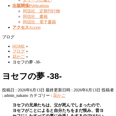
オリーブの集い
出版関係
Publications
同信社 定期刊行物
同信社 書籍
同信社 電子書籍
アクセス
Access
ブログ
HOME
»
ブログ
»
花かご
»
ヨセフの夢 -38-
ヨセフの夢 -38-
投稿日 : 2026年6月13日
最終更新日時 : 2026年6月13日
投稿者
:
admin_nakano
カテゴリー :
花かご
ヨセフの兄弟たちは、父が死んでしまったので、
ヨセフがことによると自分たちをまだ恨み、昔ヨ
セフにしたすべての悪に仕返しをするのではない