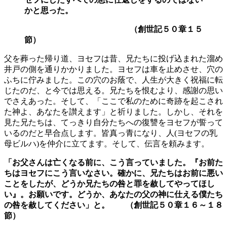
かと思った。
（創世記５０章１５
節）
父を葬った帰り道、ヨセフは昔、兄たちに投げ込まれた溜め
井戸の側を通りかかりました。ヨセフは車を止めさせ、穴の
ふちに佇みました。この穴のお蔭で、人生が大きく祝福に転
じたのだ、と今では思える。兄たちを恨むより、感謝の思い
でさえあった。そして、「ここで私のために奇跡を起こされ
た神よ、あなたを讃えます」と祈りました。しかし、それを
見た兄たちは、てっきり自分たちへの復讐をヨセフが誓って
いるのだと早合点します。皆真っ青になり、人(ヨセフの乳
母ビルハ)を仲介に立てます。そして、伝言を頼みます。
「お父さんは亡くなる前に、こう言っていました。『お前た
ちはヨセフにこう言いなさい。確かに、兄たちはお前に悪い
ことをしたが、どうか兄たちの咎と罪を赦してやってほし
い』。お願いです。どうか、あなたの父の神に仕える僕たち
の咎を赦してください」と。
（創世記５０章１６～１８
節）