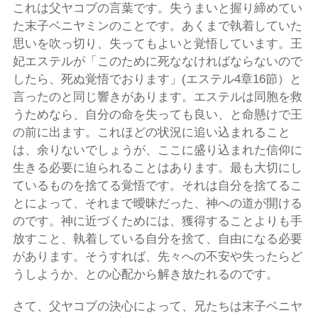
これは父ヤコブの言葉です。失うまいと握り締めてい
た末子ベニヤミンのことです。あくまで執着していた
思いを吹っ切り、失ってもよいと覚悟しています。王
妃エステルが「このために死ななければならないので
したら、死ぬ覚悟でおります」(エステル4章16節）と
言ったのと同じ響きがあります。エステルは同胞を救
うためなら、自分の命を失っても良い、と命懸けで王
の前に出ます。これほどの状況に追い込まれること
は、余りないでしょうが、ここに盛り込まれた信仰に
生きる必要に迫られることはあります。最も大切にし
ているものを捨てる覚悟です。それは自分を捨てるこ
とによって、それまで曖昧だった、神への道が開ける
のです。神に近づくためには、獲得することよりも手
放すこと、執着している自分を捨て、自由になる必要
があります。そうすれば、先々への不安や失ったらど
うしようか、との心配から解き放たれるのです。
さて、父ヤコブの決心によって、兄たちは末子ベニヤ