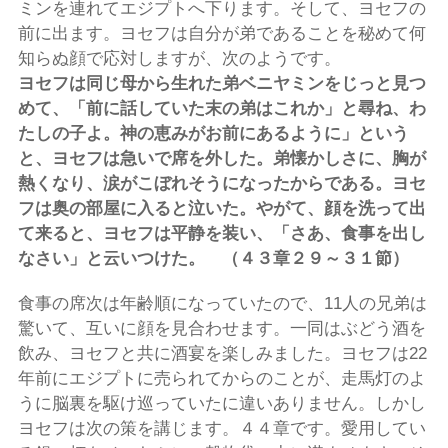
ミンを連れてエジプトへ下ります。そして、ヨセフの
前に出ます。ヨセフは自分が弟であることを秘めて何
知らぬ顔で応対しますが、次のようです。
ヨセフは同じ母から生れた弟ベニヤミンをじっと見つ
めて、「前に話していた末の弟はこれか」と尋ね、
わ
たしの子よ。神の恵みがお前にあるように」という
と、ヨセフは急いで席を外した。弟懐かしさに、胸が
熱くなり、涙がこぼれそうになったからである。ヨセ
フは奥の部屋に入ると泣いた。やがて、顔を洗って出
て来ると、ヨセフは平静を装い、「さあ、食事を出し
なさい」と云いつけた。 （４３章２９～３１節）
食事の席次は年齢順になっていたので、11人の兄弟は
驚いて、互いに顔を見合わせます。一同はぶどう酒を
飲み、ヨセフと共に酒宴を楽しみました。ヨセフは22
年前にエジプトに売られてからのことが、走馬灯のよ
うに脳裏を駆け巡っていたに違いありません。しかし
ヨセフは次の策を講じます。４４章です。愛用してい