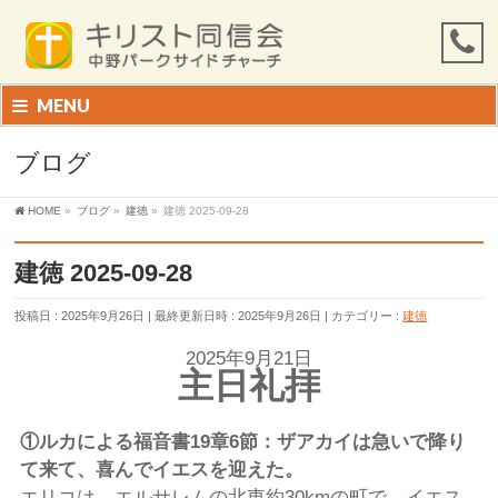
MENU
ブログ
HOME
»
ブログ
»
建徳
»
建徳 2025-09-28
建徳 2025-09-28
投稿日 : 2025年9月26日
最終更新日時 : 2025年9月26日
カテゴリー :
建徳
2025年9月21日
主日礼拝
①
ルカによる福音書
19
章
6
節：ザアカイは急いで降り
て来て、喜んでイエスを迎えた。
エリコは、エルサレムの北東約30kmの町で、イエス