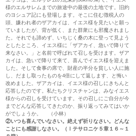
様のエルサレムまでの旅途中の最後の土地です。旧約
のヨシュア記にも登場します。そこに住む徴税人の
頭、嫌われ者のザアカイは、イエス様を見たいと願っ
ていましたが、背が低く、また群衆にも邪魔されまし
た。それでも諦めず、いちじく桑の木に登って見よう
としたところ、イエス様に「ザアカイ、急いで降りて
来なさい。」と名前で呼ばれて召しを受けます。ザア
カイは、急いで降りて来て、喜んでイエス様を迎えま
した。そして食事の席で、財産の半分を貧しい人に施
し、だまし取ったものを4倍にして返します、と悔い
改めました。ザアカイは、イエス様の召しにきちんと
応答したのです。私たちクリスチャンは、みなイエス
様からの召しを受けています。その召しにご自分が今
までどんな応答してきたのか、振り返ってみてはいか
がでしょうか。 （小林）
②
いつも喜んでいなさい。絶えず祈りなさい。どんな
ことにも感謝しなさい。（Ⅰテサロニケ５章１６～１