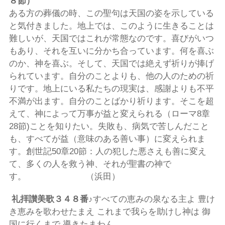
８節）
ある方の葬儀の時、この聖句は天国の姿を示している
と気付きました。地上では、このように生きることは
難しいが、天国ではこれが常態なのです。喜びがいつ
もあり、それを互いに分かち合っています。何を喜ぶ
のか、神を喜ぶ。そして、天国では絶えず祈りが捧げ
られています。自分のことよりも、他の人のための祈
りです。地上にいる私たちの現実は、感謝よりも不平
不満が出ます。自分のことばかり祈ります。そこを超
えて、神によって万事が益と変えられる（ローマ8章
28節)ことを知りたい。失敗も、病気で苦しんだこと
も、すべてが益（意味のある善い事）に変えられま
す。創世記50章20節：人の犯した悪さえも善に変え
て、多くの人を救う神、それが聖書の神で
す。 （浜田）
礼拝讃美歌３４８番♪
すべての恵みの泉なる主よ 豊け
き恵みを歌わせたまえ これまで我らを助けし神は 御
国に行くまで 導きたまわん。