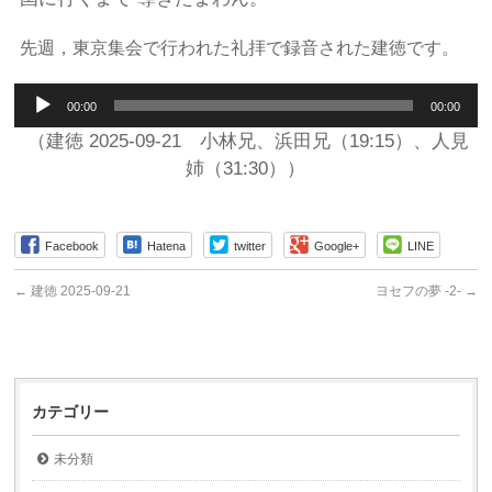
先週，東京集会で行われた礼拝で録音された建徳です。
音
00:00
00:00
声
プ
（建徳 2025-09-21 小林兄、浜田兄（19:15）、人見
レ
姉（31:30））
ー
ヤ
ー
Facebook
Hatena
twitter
Google+
LINE
←
建徳 2025-09-21
ヨセフの夢 -2-
→
カテゴリー
未分類