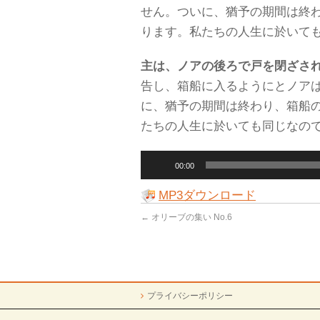
せん。ついに、猶予の期間は終
ります。私たちの人生に於いて
主は、ノアの後ろで戸を閉ざさ
告し、箱船に入るようにとノアは
に、猶予の期間は終わり、箱船
たちの人生に於いても同じなの
音
00:00
声
プ
MP3ダウンロード
レ
ー
←
オリーブの集い No.6
ヤ
ー
プライバシーポリシー