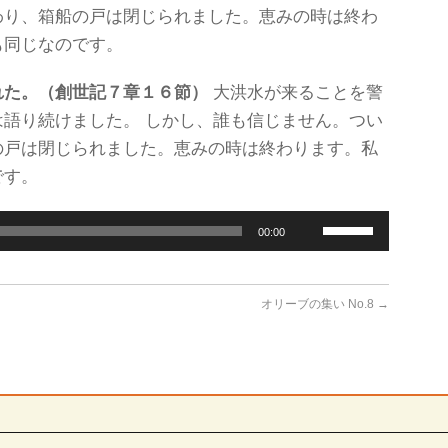
わり、箱船の戸は閉じられました。恵みの時は終わ
も同じなのです。
れた。（創世記７章１６節）
大洪水が来ることを警
語り続けました。 しかし、誰も信じません。つい
の戸は閉じられました。恵みの時は終わります。私
です。
ボ
00:00
リ
ュ
ー
ム
オリーブの集い No.8
→
調
節
に
は
上
下