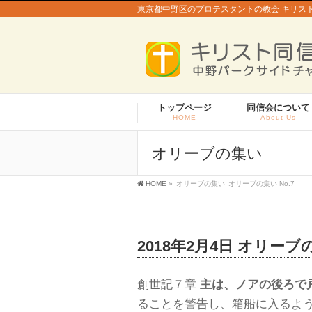
東京都中野区のプロテスタントの教会 キリス
トップページ
同信会について
HOME
About Us
オリーブの集い
HOME
»
オリーブの集い
オリーブの集い No.7
2018年2月4日 オリーブの
創世記７章
主は、ノアの後ろで
ることを警告し、箱船に入るよう