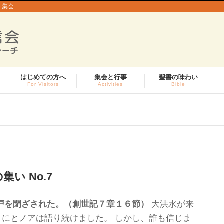
ト集会
はじめての方へ
集会と行事
聖書の味わい
For Visitors
Activities
Bible
集い No.7
戸を閉ざされた。（創世記７章１６節）
大洪水が来
にとノアは語り続けました。 しかし、誰も信じま