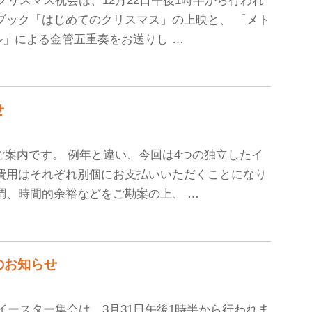
のクリスマス祝会は、12月22日午後1時半から行われ
ブック「はじめてのクリスマス」の上映と、 「メト
」による金管五重奏をお送りし …
せ
のご案内です。 例年と違い、今回は4つの独立したイ
費用はそれぞれ別個にお支払いいただくことになり
調、時間的余裕などをご勘案の上、 …
会のお知らせ
のイースター集会は、3月31日午後1時半から行われま