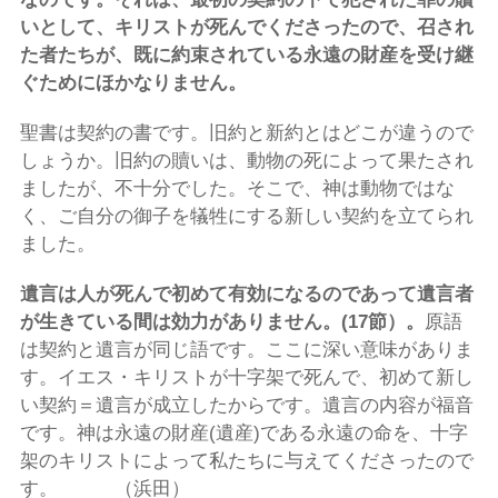
いとして、キリストが死んでくださったので、召され
た者たちが、既に約束されている永遠の財産を受け継
ぐためにほかなりません。
聖書は契約の書です。旧約と新約とはどこが違うので
しょうか。旧約の贖いは、動物の死によって果たされ
ましたが、不十分でした。そこで、神は動物ではな
く、ご自分の御子を犠牲にする新しい契約を立てられ
ました。
遺言は人が死んで初めて有効になるのであって遺言者
が生きている間は効力がありません。
(
17
節）
。
原語
は契約と遺言が同じ語です。ここに深い意味がありま
す。イエス・キリストが十字架で死んで、初めて新し
い契約＝遺言が成立したからです。遺言の内容が福音
です。神は永遠の財産(遺産)である永遠の命を、十字
架のキリストによって私たちに与えてくださったので
す。 （浜田）