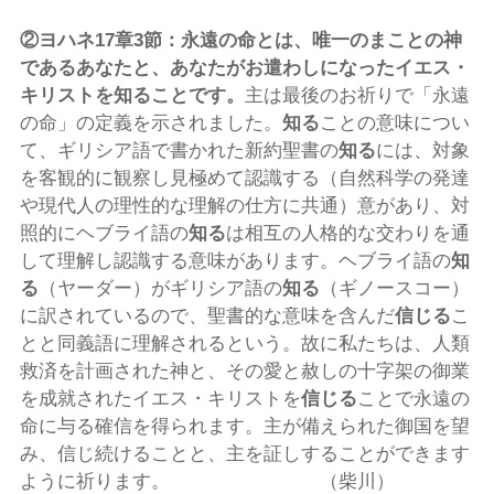
②ヨハネ
17
章
3
節：永遠の命とは、唯一のまことの神
であるあなたと、あなたがお遣わしになったイエス・
キリストを知ることです。
主は最後のお祈りで「永遠
の命」の定義を示されました。
知る
ことの意味につい
て、ギリシア語で書かれた新約聖書の
知る
には、対象
を客観的に観察し見極めて認識する（自然科学の発達
や現代人の理性的な理解の仕方に共通）意があり、対
照的にヘブライ語の
知る
は相互の人格的な交わりを通
して理解し認識する意味があります。ヘブライ語の
知
る
（ヤーダー）がギリシア語の
知る
（ギノースコー）
に訳されているので、聖書的な意味を含んだ
信じる
こ
とと同義語に理解されるという。故に私たちは、人類
救済を計画された神と、その愛と赦しの十字架の御業
を成就されたイエス・キリストを
信じる
ことで永遠の
命に与る確信を得られます。主が備えられた御国を望
み、信じ続けることと、主を証しすることができます
ように祈ります。 （柴川）