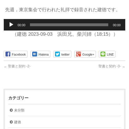
先週，東京集会で行われた礼拝で録音された建徳です。
音
00:00
00:00
声
プ
（建徳 2023-09-03 浜田兄、柴川姉（18:15））
レ
ー
ヤ
Facebook
Hatena
twitter
Google+
LINE
ー
←
聖書と契約 -2-
聖書と契約 -3-
→
カテゴリー
未分類
建徳