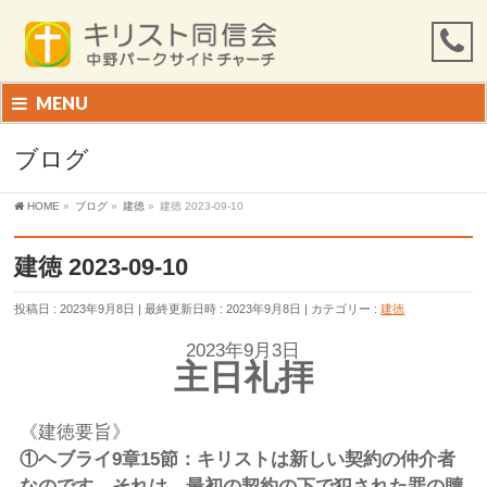
MENU
ブログ
HOME
»
ブログ
»
建徳
»
建徳 2023-09-10
建徳 2023-09-10
投稿日 : 2023年9月8日
最終更新日時 : 2023年9月8日
カテゴリー :
建徳
2023年9月3日
主日礼拝
《建徳要旨》
①
ヘブライ
9
章
15
節：
キリストは新しい契約の仲介者
なのです。それは、最初の契約の下で犯された罪の贖