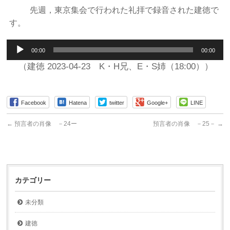
先週，東京集会で行われた礼拝で録音された建徳で
す。
音
00:00
00:00
声
プ
（建徳 2023-04-23 K・H兄、E・S姉（18:00））
レ
ー
ヤ
Facebook
Hatena
twitter
Google+
LINE
ー
←
預言者の肖像 －24ー
預言者の肖像 －25－
→
カテゴリー
未分類
建徳