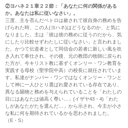
②
ヨハネ２１章２２節：「あなたに何の関係がある
か。あなたは私に従いなさい
」。
三度、主を否んだペトロは赦されて彼自身の務めを告
げられた時、この人(ヨハネ)はどうなるのか、と気に
なりました。主は「彼は彼の務めに従うのだから、気
にしたり比較せずわたしに従いなさい」と言われまし
た。かつて伝道者として同信会の若者に新しい風を吹
き入れて奉仕され、その後、元の教団の牧師に戻られ
た方が、今キリスト教に基ずくオンリー・ワン教育を
実践する母校（聖学院中高）の校長に就任されていま
す。私達がナンバー・ワンではなくオンリー・ワンと
して神に一人ひとり選ばれ愛されている存在であり、
異なる賜物と務めを与えられていることを「わたしの
目にはあなたは値高く尊い…」(イザヤ43・4)「わた
しがあなたがたを選んだ…」から示され、今主が小さ
な私に何を期待されているかを思わされました。
（E・S）