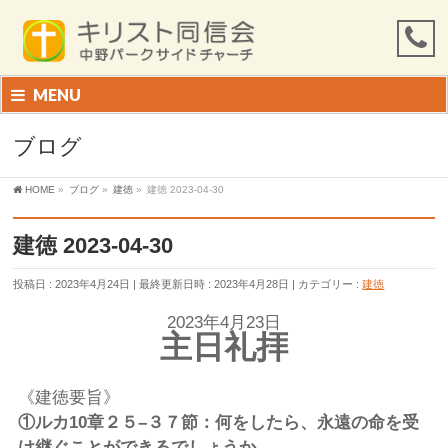
MENU
ブログ
HOME
»
ブログ
»
建徳
»
建徳 2023-04-30
建徳 2023-04-30
投稿日 : 2023年4月24日
最終更新日時 : 2023年4月28日
カテゴリー :
建徳
2023年4月23日
主日礼拝
《建徳要旨》
①
ルカ
10
章２５
–
３７節：何をしたら、永遠の命を受
け継ぐことができるでしょうか。