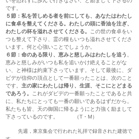
いを恐れずに歩んで行きなさい、と励まして下さるの
です。
５節：私を苦しめる者を前にしても、あなたはわたし
に食卓を整えてくださる。わたしの頭に香油を注ぎ、
わたしの杯を溢れさせてくださる。
この世の食卓をい
つも整えて下さり、霊の糧もいつも溢れさせてくださ
います。何と心強いことでしょうか。
６節：
命のある限り、恵みと慈しみはわたしを追う
。
恵みと慈しみがいつも私を追いかけ絶えることがな
い、と神様は約束下さっています。そして最後に、ダ
ビデが信仰の頂点として一番願ったことは、次のこと
です。
主の家にわたしは帰り、生涯、そこにとどまる
であろう。
これがダビデの一番願ったことであると共
に、私たちにとっても一番の願いであるはずだから。
私たちも皆、天の御国に帰るようにと力強く励まして
下さっているのです。 （T・M）
先週，東京集会で行われた礼拝で録音された建徳で
す。