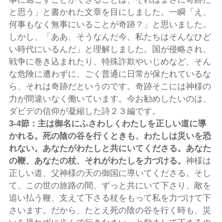
と思う」と書かれた文章を目にしました。一瞬「え、
何事もなく無事にいることが奇跡？」と思いました。
しかし、「ああ、そうなんだ今、私たちはそんなひど
い時代にいるんだ」と理解しました。国が侵略され、
戦争に巻き込まれたり、特殊詐欺やいじめなど、そん
な危険に遭わずに、ごく普通に日常が保たれているな
ら、それは奇跡だというのです。奇跡そこには神様の
力が間違いなく働いています。今お勧めしたいのは、
ダビデの信仰が凝縮した詩２３編です。
3-4
節：主は御名にふさわしくわたしを正しい道に導
かれる。死の陰の谷を行くときも、わたしは災いを恐
れない。あなたがわたしと共にいてくださる。あなた
の鞭、あなたの杖、それがわたしを力づける。
神様は
正しい道、父神様の天の御国に導いてくださる。そし
て、この世の旅路の間、ずっと共にいて下さり、敵を
追い払う鞭、支えて下さる杖をもって私を力づけて下
さいます。だから、たとえ死の陰の谷を行く時も、災