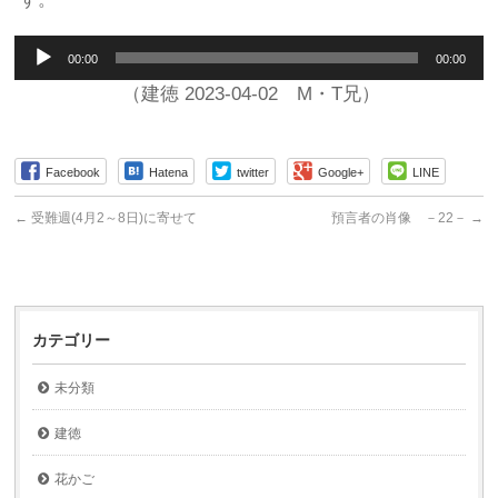
音
00:00
00:00
声
プ
（建徳 2023-04-02 M・T兄）
レ
ー
ヤ
Facebook
Hatena
twitter
Google+
LINE
ー
←
受難週(4月2～8日)に寄せて
預言者の肖像 －22－
→
カテゴリー
未分類
建徳
花かご