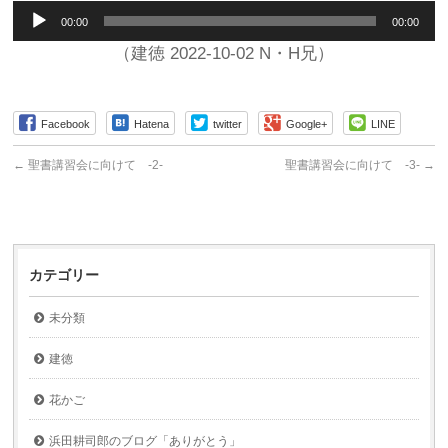
音
00:00
00:00
声
プ
（建徳 2022-10-02 N・H兄）
レ
ー
ヤ
Facebook
Hatena
twitter
Google+
LINE
ー
←
聖書講習会に向けて -2-
聖書講習会に向けて -3-
→
カテゴリー
未分類
建徳
花かご
浜田耕司郎のブログ「ありがとう」