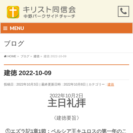
MENU
ブログ
HOME
»
ブログ
»
建徳
»
建徳 2022-10-09
建徳 2022-10-09
投稿日 : 2022年10月3日
最終更新日時 : 2022年10月8日
カテゴリー :
建徳
2022年10月2日
主日礼拝
《建徳要旨》
①
エズラ記
1
章
1
節：ペルシア王キユロスの第一年のこ