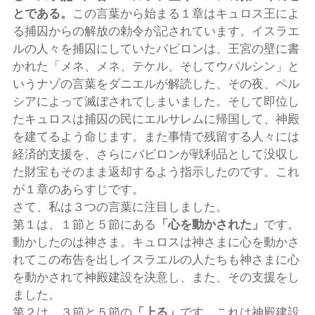
とである。
この言葉から始まる１章はキュロス王によ
る捕囚からの解放の勅令が記されています。イスラエ
ルの人々を捕囚にしていたバビロンは、王宮の壁に書
かれた「メネ、メネ、テケル、そしてウパルシン」と
いうナゾの言葉をダニエルが解読した、その夜、ペル
シアによって滅ぼされてしまいました。そして即位し
たキュロスは捕囚の民にエルサレムに帰国して、神殿
を建てるよう命じます。また事情で残留する人々には
経済的支援を、さらにバビロンが戦利品として没収し
た財宝もそのまま返却するよう指示したのです。これ
が１章のあらすじです。
さて、私は３つの言葉に注目しました。
第１は、１節と５節にある
「心を動かされた」
です。
動かしたのは神さま。キュロスは神さまに心を動かさ
れてこの布告を出しイスラエルの人たちも神さまに心
を動かされて神殿建設を決意し、また、その支援をし
ました。
第２は、３節と５節の
「上る」
です。これは神殿建設