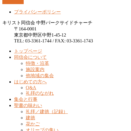
PAGETOP
プライバシーポリシー
キリスト同信会 中野パークサイドチャーチ
〒164-0001
東京都中野区中野1-45-12
TEL: 03-3361-1744 / FAX: 03-3361-1743
トップページ
同信会について
特徴・沿革
施設案内
他地域の集会
はじめての方へ
Q&A
礼拝のながれ
集会と行事
聖書の味わい
礼拝／建徳（記録）
建徳
花かご
オリーブの集い