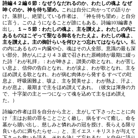
詩編４２編６節：なぜうなだれるのか、わたしの魂よ なぜ
呻くのか。神を待ち望め。
これは自分に向かっての語りか
け。落胆し、絶望している作者は、「神を待ち望め」と自分
に言う。このようになることが誰にもある。詩編103編書き
出し、
１～５節：わたしの魂よ、主を讃えよ。わたしの内に
あるものはこぞって聖なる御名をたたえよ。わたしの魂よ、
主を讃えよ。主の御計らいを何ひとつ忘れてはならない。
私
の内にあるもの＝内臓や心。魂はその人全部。意識の最も深
い部分。肺がんにより４３歳で召された原崎姉が最期に綴っ
た詩「わが礼拝」：わが呻きよ、讃美の歌となれ、わが苦し
い息よ、信仰の告白となれ、わが涙よ、わが歌となれ、主を
ほめ讃える歌となれ、わが病む肉体から発する すべての吐
息よ、呼吸困難よ、咳よ、主を賛美せよ、わが熱よ、汗よ、
わが息よ、最期まで主をほめ讃えてあれ。（彼女は渾身の力
で、十字架の主と一つになって魂を込めて主をほめ讃え
た。）
詩編の作者は目を自分から主と、主がして下さったことに向
け「主はお前の罪をことごとく赦し、病をすべて癒し、命を
墓から贖い出し、慈しみと憐れみの冠を授け、長らえる限り
良いものに満ちたらせ…」と、主イエス・キリストが与えて
下さった救いを語る。それを決して忘れるな、と自分に語り