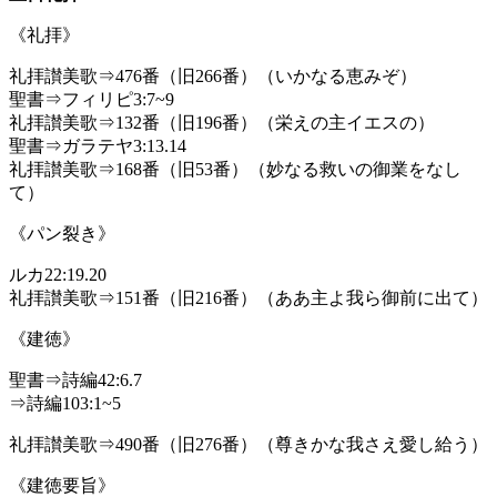
《礼拝》
礼拝讃美歌⇒476番（旧266番）（いかなる恵みぞ）
聖書⇒フィリピ3:7~9
礼拝讃美歌⇒132番（旧196番）（栄えの主イエスの）
聖書⇒ガラテヤ3:13.14
礼拝讃美歌⇒168番（旧53番）（妙なる救いの御業をなし
て）
《パン裂き》
ルカ22:19.20
礼拝讃美歌⇒151番（旧216番）（ああ主よ我ら御前に出て）
《建徳》
聖書⇒詩編42:6.7
⇒詩編103:1~5
礼拝讃美歌⇒490番（旧276番）（尊きかな我さえ愛し給う）
《建徳要旨》