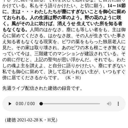
かけている。私もそう語りかけたい、と切に願う。
14～16節
に、
主は・・・わたしたちが塵にすぎないことを御心に留め
ておられる。人の生涯は野の草のよう。野の花のように咲
く。風がその上に吹けば、消えうせ 生えていた所を知る者
もなくなる。
人間のはかなさ、塵にも等しい者をも、主は御
心に留めてくださる。はかなさ故、その人が生きていた事さ
え知る者もなくなる現実を、ビワの葉をもらった独居老人に
見た。その家は取り壊され、あのビワの木も根こそぎ無くな
っていて今は、三階建てのマンションが建設されている。そ
の前に佇むと、上記の聖句が思い浮かんだ。それでも、わた
しの魂よ主を讃えよ、と自分に語りかけたい。塵にすぎない
私でも御心に留めて、決して忘れられない主が、いつもすぐ
傍に居てくださるからです。 （K・H）
先週ライブ配信された建徳の録音です。
（建徳 2021-02-28 K・H兄）