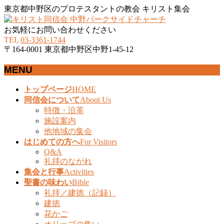
東京都中野区のプロテスタントの教会 キリスト集会
お気軽にお問い合わせください
TEL
03-3361-1744
〒164-0001 東京都中野区中野1-45-12
MENU
メ
トップページ
HOME
ニ
同信会について
About Us
ュ
特徴・沿革
ー
施設案内
を
他地域の集会
飛
はじめての方へ
For Visitors
ば
Q&A
礼拝のながれ
す
集会と行事
Activities
聖書の味わい
Bible
礼拝／建徳（記録）
建徳
花かご