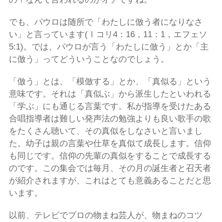
でも、パウロは随所で「わたしに倣う者になりなさ
い」と言っています(Ⅰコリ4：16，11：1，エフェソ
5:1)。では、パウロが言う「わたしに倣う」とか「主
に倣う」ってどういうことなのでしょう。
「倣う」とは、「模倣する」とか、「真似る」という
意味です。それは「真似ぶ」から派生したといわれる
「学ぶ」にも通じる言葉です。私が指導を受けたある
合唱指導者は難しい発声法の勉強よりも良い歌手の歌
をたくさん聴いて、その真似をしなさいと言いまし
た。幼子は親の言葉や仕草を真似て成長します。信仰
も同じです。信仰の先輩の真似をすることで成長する
のです。この集会では毎月、その月の誕生者と召天者
が紹介されますが、これはとても意義あることだと思
います。
以前、テレビでプロの物まね芸人が、物まねのコツ