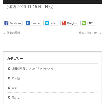
声
プ
（建徳 2020-11-15 N・H兄）
レ
ー
ヤ
Facebook
Hatena
twitter
Google+
LINE
ー
←
落葉の季節
雅歌を読む -04-
→
カテゴリー
浜田耕司郎のブログ「ありがとう」
未分類
建徳
花かご