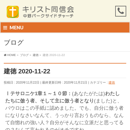
MENU
ブログ
HOME
»
ブログ
»
建徳
»
建徳 2020-11-22
建徳 2020-11-22
投稿日 : 2020年11月22日
最終更新日時 : 2020年11月21日
カテゴリー :
建徳
Ⅰテサロニケ1章１～１０節：
(あなたがたは)
わたし
たちに倣う者、そして主に倣う者となり
(ました)と、
パウロはこの手紙に認めました。でも、自分に倣う者
になりなさいなんて、うっかり言おうものなら、なん
て自惚れの強い人？自分がそんなに立派だと思ってる
の？なんて言われるのがオチですね。