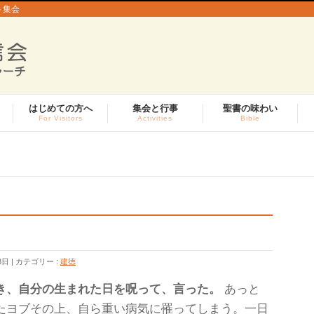
ト集会
はじめての方へ
集会と行事
聖書の味わい
For Visitors
Activities
Bible
3日
カテゴリー :
建徳
き、自分の生まれた日を呪って、言った。
あっと
たヨブその上、自ら重い病気に罹ってしまう。一日