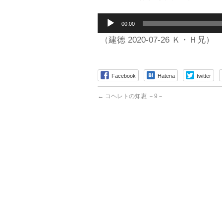
音
00:00
声
プ
（建徳 2020-07-26 Ｋ・Ｈ兄）
レ
ー
ヤ
Facebook
Hatena
twitter
ー
←
コヘレトの知恵 －9－