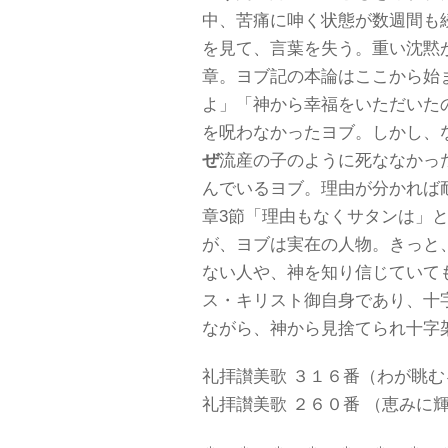
中、苦痛に呻く状態が数週間も
を見て、言葉を失う。重い沈黙
章。ヨブ記の本論はここから始
よ」「神から幸福をいただいた
を呪わなかったヨブ。しかし、
ぜ
流産の子のように死ななかっ
んでいるヨブ。理由が分かれば耐
章3節「理由もなくサタンは」
が、ヨブは実在の人物。きっと
ない人や、神を知り信じていて
ス・キリスト御自身であり、十
ながら、神から見捨てられ十字架
礼拝讃美歌 ３１６番（わが眺む
礼拝讃美歌 ２６０番 （恵みに