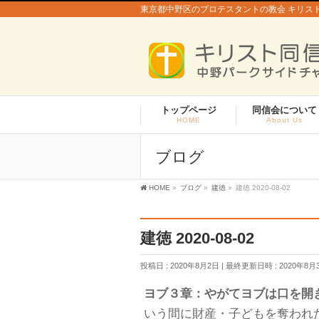
東京都中野区のプロテスタントの教会 キリス
トップページ
同信会について
HOME
About Us
ブログ
HOME
»
ブログ
»
建徳
»
建徳 2020-08-02
建徳 2020-08-02
投稿日 : 2020年8月2日
最終更新日時 : 2020年8月
ヨブ３章：やがてヨブは口を開
いう間に財産・子どもを奪われ