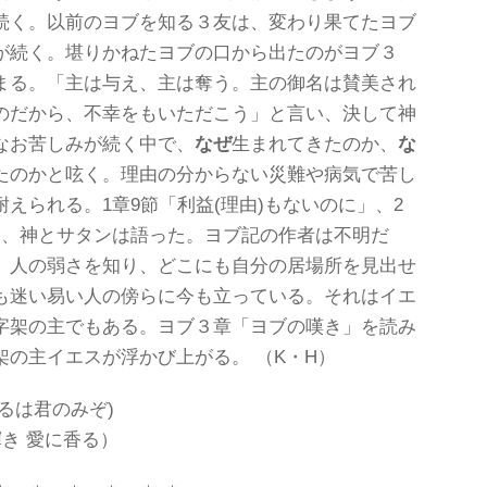
続く。以前のヨブを知る３友は、変わり果てたヨブ
が続く。堪りかねたヨブの口から出たのがヨブ３
まる。「主は与え、主は奪う。主の御名は賛美され
のだから、不幸をもいただこう」と言い、決して神
なお苦しみが続く中で、
なぜ
生まれてきたのか、
な
たのかと呟く。理由の分からない災難や病気で苦し
えられる。1章9節「利益(理由)もないのに」、2
と、神とサタンは語った。ヨブ記の作者は不明だ
、人の弱さを知り、どこにも自分の居場所を見出せ
も迷い易い人の傍らに今も立っている。それはイエ
字架の主でもある。ヨブ３章「ヨブの嘆き」を読み
の主イエスが浮かび上がる。 （K・H）
るは君のみぞ)
輝き 愛に香る）