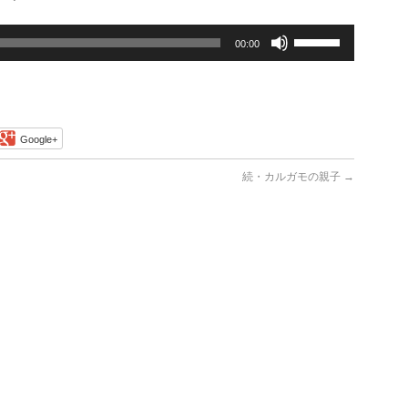
ボ
00:00
リ
ュ
ー
ム
調
Google+
節
に
続・カルガモの親子
→
は
上
下
矢
印
キ
ー
を
使
っ
て
く