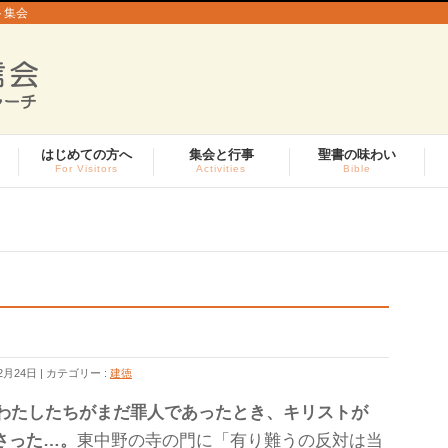
ト集会
はじめての方へ
集会と行事
聖書の味わい
For Visitors
Activities
Bible
2月24日
カテゴリー :
建徳
わたしたちがまだ罪人であったとき、キリストが
さった…。
東中野の寺の門に「有り難うの反対は当