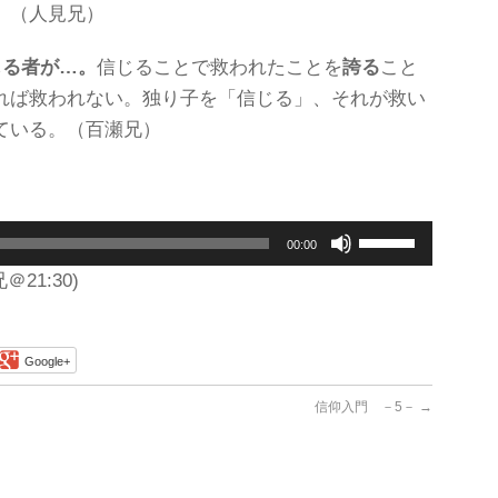
。（人見兄）
じる者が…。
信じることで救われたことを
誇る
こと
れば救われない。独り子を「信じる」、それが救い
ている。（百瀬兄）
ボ
00:00
リ
ュ
＠21:30)
ー
ム
調
Google+
節
に
信仰入門 －5－
→
は
上
下
矢