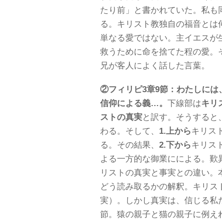
たり前」と書かれていた。私も
る。キリスト教独自の福音とは
単なる愛ではない。主イエスが
救うために命を捨てた程の愛。
兄が客人によく話した言葉。 
②フィリピ
3
章
9
節：わたしには
信仰による義…。
下線部は
キリ
ストの真実
と訳す。そうすると
わる。そして、
1.
上から
キリス
る。その結果、
2.
下から
キリス
よる一方的な御業にによる。歎
リストの真実と事実との違い。
どう読み取るかの解釈。キリス
実）。しかし真実は、信じる私た
節。猿の親子と猫の親子に例え