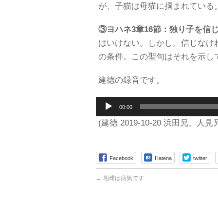
が、子猫は母猫に掴まれている
③ヨハネ
3
章
16
節：独り子を信
はいけない。しかし、信じなけ
の条件。この聖句はそれを示し
建徳の録音です。
音
00:00
声
プ
(建徳 2019-10-20 浜田兄、人見兄
レ
ー
ヤ
Facebook
Hatena
twitter
ー
←
地球は病気です