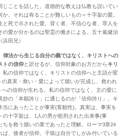
同じことを話した。道徳的な教えは仏教も説いてい
何か。それは有ることが難しいもの＝十字架の愛。
生と死で示された愛。背く者、不信心な者、罪人を
その愛が分かるのは聖霊の働きによる。五十嵐健治
（浜田兄）
、律法から生じる自分の義ではなく、キリスト
への
スト
の
信仰
と訳せるが、信仰対象のお方だから
キリ
、私の信仰ではなく、キリストの信仰へと主語が変
トの真実・救い・愛によって贖いが完成し、救われ
トへの信仰が生れる。私の信仰ではなく、主の愛に
異抄の「本願誇り」に通じるのが「信仰誇り」。キ
本当にあったことが事実(客観性)。真実は、事実を
トの十字架は、1人の男が処刑された出来事(事
ちを救う贖いの業であったと理解。ローマ3章24
れば、後者が信仰。子猿は自分でしがみ付いている