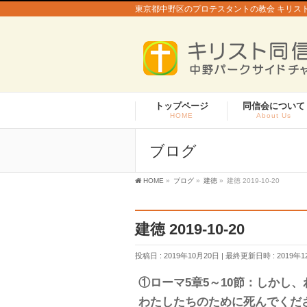
東京都中野区のプロテスタントの教会 キリス
トップページ
同信会について
HOME
About Us
ブログ
HOME
»
ブログ
»
建徳
»
建徳 2019-10-20
建徳 2019-10-20
投稿日 : 2019年10月20日
最終更新日時 : 2019年1
①ローマ
5
章
5
～
10
節：しかし、
わたしたちのために死んでくだ