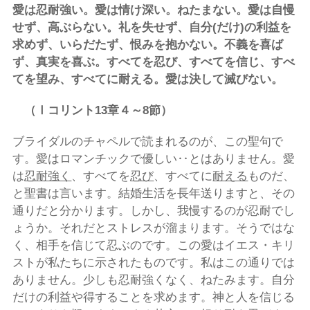
愛は忍耐強い。愛は情け深い。ねたまない。愛は自慢
せず、高ぶらない。礼を失せず、自分(
だけ)
の利益を
求めず、いらだたず、恨みを抱かない。不義を喜ば
ず、真実を喜ぶ。すべてを忍び、すべてを信じ、すべ
てを望み、すべてに耐える。愛は決して滅びない。
（Ⅰコリント13
章４～8
節）
ブライダルのチャペルで読まれるのが、この聖句で
す。愛はロマンチックで優しい‥とはありません。愛
は
忍耐強く
、すべてを
忍び
、すべてに
耐える
ものだ、
と聖書は言います。結婚生活を長年送りますと、その
通りだと分かります。しかし、我慢するのが忍耐でし
ょうか。それだとストレスが溜まります。そうではな
く、相手を信じて忍ぶのです。この愛はイエス・キリ
ストが私たちに示されたものです。私はこの通りでは
ありません。少しも忍耐強くなく、ねたみます。自分
だけの利益や得することを求めます。神と人を信じる