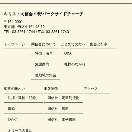
キリスト同信会 中野パークサイドチャーチ
〒164-0001
東京都中野区中野1-45-12
TEL: 03-3361-1744 / FAX: 03-3361-1743
トップページ
同信会について
はじめての方へ
集会と行事
特徴・沿革
Q&A
施設案内
礼拝のながれ
他地域の集会
聖書の味わい
出版関係
アクセス
礼拝／建徳（記録）
同信社 定期刊行物
建徳
同信社 書籍
花かご
同信社 電子書籍
オリーブの集い