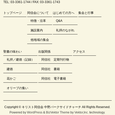
TEL: 03-3361-1744 / FAX: 03-3361-1743
トップページ
同信会について
はじめての方へ
集会と行事
特徴・沿革
Q&A
施設案内
礼拝のながれ
他地域の集会
聖書の味わい
出版関係
アクセス
礼拝／建徳（記録）
同信社 定期刊行物
建徳
同信社 書籍
花かご
同信社 電子書籍
オリーブの集い
Copyright ©
キリスト同信会 中野パークサイドチャーチ
All Rights Reserved.
Powered by
WordPress
&
BizVektor Theme
by
Vektor,Inc.
technology.