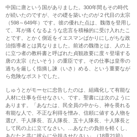
中国に唐という国がありました。300年間もその時代
が続いたのですが、その礎を築いたのが２代目の太宗
（598～649年）です。彼の優れた点は、魏徴を登用し
て、耳が痛くなるような忠言を積極的に受け入れたこ
とです。とかく側近をイエスマンばかりにしがちな政
治指導者とは異なりました。前述の魏徴とは、人の上
に立つ者の教科書と呼ばれた貞観政要に度々登場する
唐の太宗（たいそう）の重臣です。その仕事は皇帝の
過ちを厳しく指摘し諫（いさ）める、という重要なが
ら危険なポストでした。
しゅうとがモーセに忠告したのは、組織化して有能な
人材に仕事を任せなさい、です。聖書には次のように
あります。「あなたは、民全員の中から、神を畏れる
有能な人で、不正な利得を憎み、信頼に値する人物を
選び、千人隊長、百人隊長、五十人隊長、十人隊長と
して民の上に立てなさい。…あなたの負担を軽くし、
あなたと共に彼らに分担させなさい」（18章21節）。