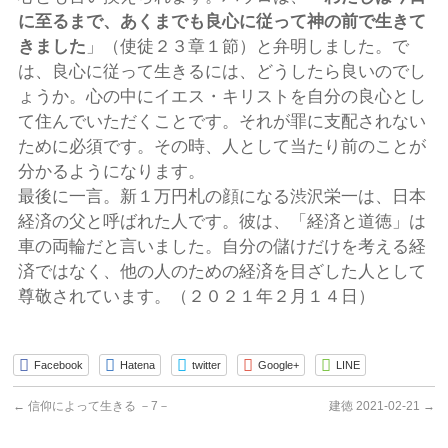
に至るまで、あくまでも良心に従って神の前で生きて
きました
」（使徒２３章１節）と弁明しました。で
は、良心に従って生きるには、どうしたら良いのでし
ょうか。心の中にイエス・キリストを自分の良心とし
て住んでいただくことです。それが罪に支配されない
ために必須です。その時、人として当たり前のことが
分かるようになります。
最後に一言。新１万円札の顔になる渋沢栄一は、日本
経済の父と呼ばれた人です。彼は、「経済と道徳」は
車の両輪だと言いました。自分の儲けだけを考える経
済ではなく、他の人のための経済を目ざした人として
尊敬されています。（２０２１年２月１４日）
Facebook
Hatena
twitter
Google+
LINE
←
信仰によって生きる －7－
建徳 2021-02-21
→