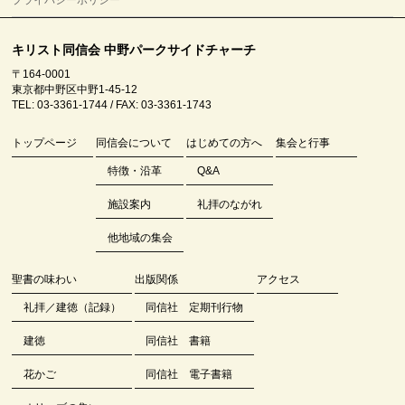
プライバシーポリシー
キリスト同信会 中野パークサイドチャーチ
〒164-0001
東京都中野区中野1-45-12
TEL: 03-3361-1744 / FAX: 03-3361-1743
トップページ
同信会について
はじめての方へ
集会と行事
特徴・沿革
Q&A
施設案内
礼拝のながれ
他地域の集会
聖書の味わい
出版関係
アクセス
礼拝／建徳（記録）
同信社 定期刊行物
建徳
同信社 書籍
花かご
同信社 電子書籍