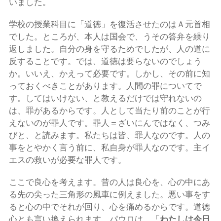
いました。
学校の授業科目に「道徳」を復活させたのはＡ元首相
でした。ところが、本人は国会で、うその答弁を繰り
返しました。自分の身を守るためでしたが、人の道に
反することです。では、道徳は要らないのでしょう
か。いいえ、かえって必要です。しかし、その前に知
っておくべきことがあります。人間の罪についてで
す。してはいけない、と教えるだけでは守れないの
は、罪があるからです。人として当たり前のことが行
えないのが罪人です。罪人＝ざいにんではなく、つみ
びと、と読みます。私たちは皆、罪人なのです。人の
事をとやかく言う前に、私自身が罪人なのです。主イ
エスの救いが必要な罪人です。
ここで良心を考えます。昔の人は良心を、心の中にあ
る先の尖った三角形の風車に例えました。悪い事をす
ると心の中でそれが回り、心を痛めるからです。道徳
心とも言い換えられます。パウロは、「
わたしは今日