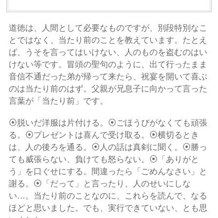
道徳は、人間として必要なものですが、別段特別なこ
とではなく、当たり前のことを教えています。たとえ
ば、うそを言ってはいけない、人のものを盗むのはい
けない等です。冒頭の聖句のように、出て行ったまま
音信不通だった弟が帰って来たら、祝宴を開いて喜ぶ
のは当たり前のはず。父親が兄息子に向かって言った
言葉が「当たり前」です。
⦿脱いだ洋服は片付ける。⦿ごほうびがなくても頑張
る。⦿プレゼントは喜んで受け取る。⦿横切るとき
は、人の後ろを通る。⦿人の話は真剣に聞く。⦿勝っ
ても威張らない、負けても怒らない。⦿「ありがと
う」を口ぐせにする。間違ったら「ごめんなさい」と
謝る。⦿「だって」と言ったり、人のせいにしな
い…。当たり前のことなのに、これらを読んで、なる
ほどと思いました。でも、実行できていない、とも思