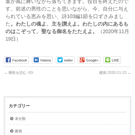
葉が風に舞いながら落ちてきます。役目を終えたので
す。前述の男性のことを思いながら、今、自分に与え
られている恵みを思い、詩103編1節を口ずさみまし
た
。わたしの魂よ、主を讃えよ。わたしの内にあるも
のはこぞって、聖なる御名をたたえよ。
（2020年11月
19日）
Facebook
Hatena
twitter
Google+
LINE
←
雅歌を読む -03-
建徳 2020-11-22
→
カテゴリー
未分類
建徳