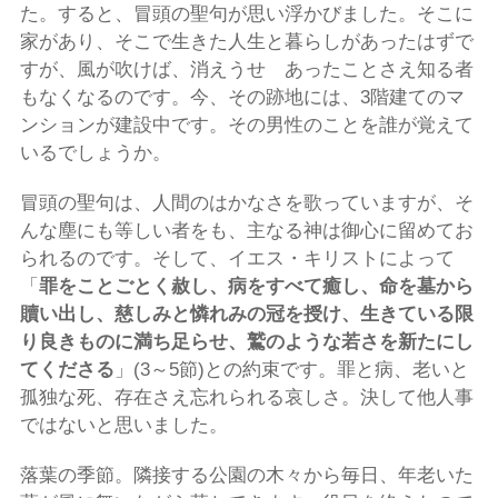
た。すると、冒頭の聖句が思い浮かびました。そこに
家があり、そこで生きた人生と暮らしがあったはずで
すが、風が吹けば、消えうせ あったことさえ知る者
もなくなるのです。今、その跡地には、3階建てのマ
ンションが建設中です。その男性のことを誰が覚えて
いるでしょうか。
冒頭の聖句は、人間のはかなさを歌っていますが、そ
んな塵にも等しい者をも、主なる神は御心に留めてお
られるのです。そして、イエス・キリストによって
「
罪をことごとく赦し、病をすべて癒し、命を墓から
贖い出し、慈しみと憐れみの冠を授け、生きている限
り良きものに満ち足らせ、鷲のような若さを新たにし
てくださる
」(3～5節)との約束です。罪と病、老いと
孤独な死、存在さえ忘れられる哀しさ。決して他人事
ではないと思いました。
落葉の季節。隣接する公園の木々から毎日、年老いた