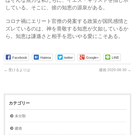
はそんな無力な私たちに、イエス・キリストを指し示
している。そこに、彼の知恵の源泉がある。
コロナ禍にエリート官僚の発案する政策が国民感情と
ズレているのは、神を畏敬する知恵が欠如しているか
ら。知恵は謙遜さと相手を思いやる愛にこそある。
Facebook
Hatena
twitter
Google+
LINE
←
受けるよりは
建徳 2020-08-30
→
カテゴリー
未分類
建徳