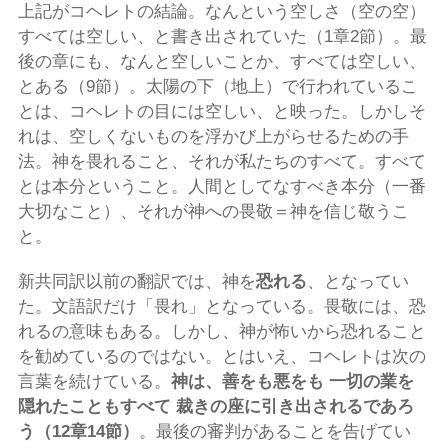
上記がコヘレトの結論。なんという空しさ（空の空）
すべては空しい、と書き出されていた（1章2節）。最
後の章にも、なんと空しいことか、すべては空しい、
とある（9節）。太陽の下（地上）で行われているこ
とは、コヘレトの目には空しい、と映った。しかしそ
れは、空しくないものを浮かび上がらせるための手
法。神を畏れること、それが私たちのすべて。すべて
とは本分ということ。人間としてなすべき本分（一番
大切なこと）、それが神への畏敬＝神を信じ敬うこ
と。
新共同訳以前の翻訳では、神を
恐れる
、となってい
た。文語訳だけ「畏れ」となっている。畏敬には、恐
れるの意味もある。しかし、神が怖いから恐れること
を勧めているのではない。とはいえ、コヘレトは次の
言葉を続けている。
神は、善をも悪をも 一切の業を
隠れたこともすべて 裁きの座に引き出されるであろ
う（12章14節）
。最後の審判があることを告げてい