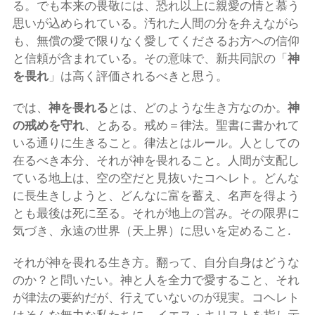
る。でも本来の畏敬には、恐れ以上に親愛の情と慕う
思いが込められている。汚れた人間の分を弁えながら
も、無償の愛で限りなく愛してくださるお方への信仰
と信頼が含まれている。その意味で、新共同訳の「
神
を畏れ
」は高く評価されるべきと思う。
では、
神を畏れる
とは、どのような生き方なのか。
神
の戒めを守れ
、とある。戒め＝律法。聖書に書かれて
いる通りに生きること。律法とはルール。人としての
在るべき本分、それが神を畏れること。人間が支配し
ている地上は、空の空だと見抜いたコヘレト。どんな
に長生きしようと、どんなに富を蓄え、名声を得よう
とも最後は死に至る。それが地上の営み。その限界に
気づき、永遠の世界（天上界）に思いを定めること.
それが神を畏れる生き方。翻って、自分自身はどうな
のか？と問いたい。神と人を全力で愛すること、それ
が律法の要約だが、行えていないのが現実。コヘレト