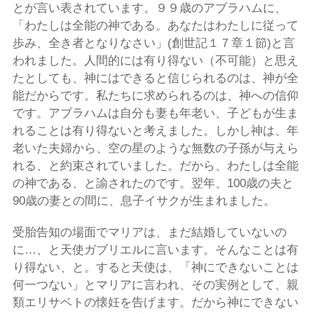
とが言い表されています。９９歳のアブラハムに、
「わたしは全能の神である。あなたはわたしに従って
歩み、全き者となりなさい」(創世記１７章１節)と言
われました。人間的には有り得ない（不可能）と思え
たとしても、神にはできると信じられるのは、神が全
能だからです。私たちに求められるのは、神への信仰
です。アブラハムは自分も妻も年老い、子どもが生ま
れることは有り得ないと考えました。しかし神は、年
老いた夫婦から、空の星のような無数の子孫が与えら
れる、と約束されていました。だから、わたしは全能
の神である、と諭されたのです。翌年、100歳の夫と
90歳の妻との間に、息子イサクが生まれました。
受胎告知の場面でマリアは、まだ結婚していないの
に…、と天使ガブリエルに言います。そんなことは有
り得ない、と。すると天使は、「神にできないことは
何一つない」とマリアに言われ、その実例として、親
類エリサベトの懐妊を告げます。だから神にできない