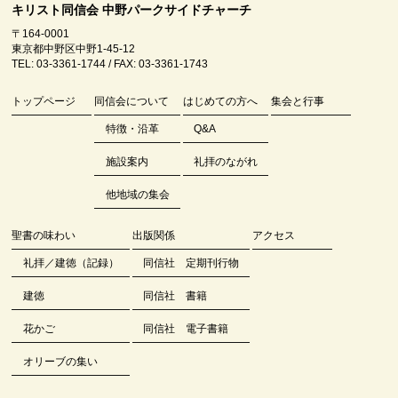
キリスト同信会 中野パークサイドチャーチ
〒164-0001
東京都中野区中野1-45-12
TEL: 03-3361-1744 / FAX: 03-3361-1743
トップページ
同信会について
はじめての方へ
集会と行事
特徴・沿革
Q&A
施設案内
礼拝のながれ
他地域の集会
聖書の味わい
出版関係
アクセス
礼拝／建徳（記録）
同信社 定期刊行物
建徳
同信社 書籍
花かご
同信社 電子書籍
オリーブの集い