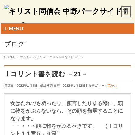
MENU
ブログ
HOME
»
ブログ
»
花かご
»
Ⅰコリント書を読む －21－
Ⅰコリント書を読む －21－
投稿日 : 2022年1月8日
最終更新日時 : 2022年1月12日
カテゴリー :
花かご
女はだれでも祈ったり、預言したりする際に、頭
に物を
かぶらないなら、その頭を侮辱することに
なります。
・・・・・
頭に物をかぶるべきです。 （Ⅰコリ
ント１１章５，６節）