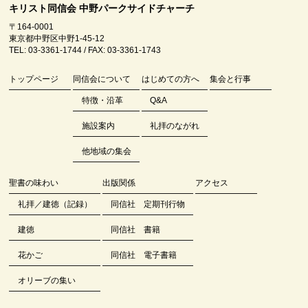
キリスト同信会 中野パークサイドチャーチ
〒164-0001
東京都中野区中野1-45-12
TEL: 03-3361-1744 / FAX: 03-3361-1743
トップページ
同信会について
はじめての方へ
集会と行事
特徴・沿革
Q&A
施設案内
礼拝のながれ
他地域の集会
聖書の味わい
出版関係
アクセス
礼拝／建徳（記録）
同信社 定期刊行物
建徳
同信社 書籍
花かご
同信社 電子書籍
オリーブの集い