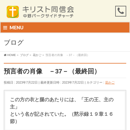
MENU
ブログ
HOME
»
ブログ
»
花かご
»
預言者の肖像 －37－（最終回）
預言者の肖像 －37－（最終回）
投稿日 : 2023年7月22日
最終更新日時 : 2023年7月22日
カテゴリー :
花かご
この方の衣と腿のあたりには、「王の王、主の
主」
という名が記されていた。（黙示録１９章１６
節）