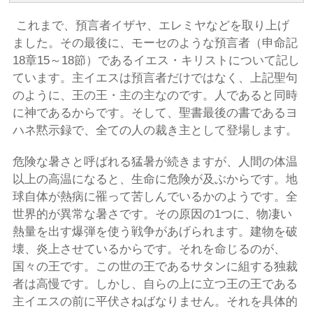
これまで、預言者イザヤ、エレミヤなどを取り上げ
ました。その最後に、モーセのような預言者（申命記
18章15～18節）であるイエス・キリストについて記し
ています。主イエスは預言者だけではなく、上記聖句
のように、王の王・主の主なのです。人であると同時
に神であるからです。そして、聖書最後の書であるヨ
ハネ黙示録で、全ての人の裁き主として登場します。
危険な暑さと呼ばれる猛暑が続きますが、人間の体温
以上の高温になると、生命に危険が及ぶからです。地
球自体が熱病に罹って苦しんでいるかのようです。全
世界的が異常な暑さです。その原因の1つに、物凄い
熱量を出す爆弾を使う戦争があげられます。建物を破
壊、炎上させているからです。それを命じるのが、
国々の王です。この世の王であるサタンに組する独裁
者は高慢です。しかし、自らの上に立つ王の王である
主イエスの前に平伏さねばなりません。それを具体的