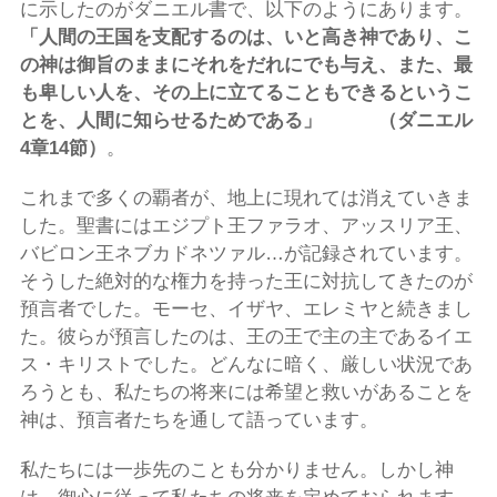
に示したのがダニエル書で、以下のようにあります。
「
人間の王国を支配するのは、いと高き神であり、こ
の神は御旨のままにそれをだれにでも与え、また、最
も卑しい人を、その上に立てることもできるというこ
とを、人間に知らせるためである」 （ダニエル
4
章
14
節）
。
これまで多くの覇者が、地上に現れては消えていきま
した。聖書にはエジプト王ファラオ、アッスリア王、
バビロン王ネブカドネツァル…が記録されています。
そうした絶対的な権力を持った王に対抗してきたのが
預言者でした。モーセ、イザヤ、エレミヤと続きまし
た。彼らが預言したのは、王の王で主の主であるイエ
ス・キリストでした。どんなに暗く、厳しい状況であ
ろうとも、私たちの将来には希望と救いがあることを
神は、預言者たちを通して語っています。
私たちには一歩先のことも分かりません。しかし神