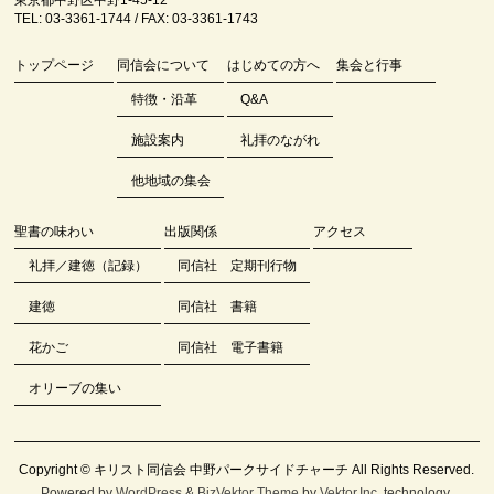
東京都中野区中野1-45-12
TEL: 03-3361-1744 / FAX: 03-3361-1743
トップページ
同信会について
はじめての方へ
集会と行事
特徴・沿革
Q&A
施設案内
礼拝のながれ
他地域の集会
聖書の味わい
出版関係
アクセス
礼拝／建徳（記録）
同信社 定期刊行物
建徳
同信社 書籍
花かご
同信社 電子書籍
オリーブの集い
Copyright ©
キリスト同信会 中野パークサイドチャーチ
All Rights Reserved.
Powered by
WordPress
&
BizVektor Theme
by
Vektor,Inc.
technology.