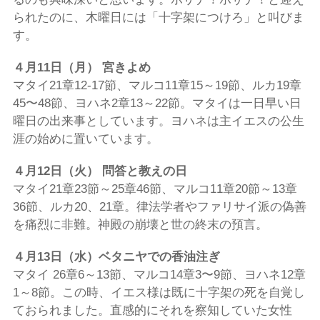
られたのに、木曜日には「十字架につけろ」と叫びま
す。
４月
11
日（月） 宮きよめ
マタイ21章12-17節、マルコ11章15～19節、ルカ19章
45〜48節、ヨハネ2章13～22節。マタイは一日早い日
曜日の出来事としています。ヨハネは主イエスの公生
涯の始めに置いています。
４月
12
日（火） 問答と教えの日
マタイ21章23節～25章46節、マルコ11章20節～13章
36節、ルカ20、21章。律法学者やファリサイ派の偽善
を痛烈に非難。神殿の崩壊と世の終末の預言。
４月
13
日（水）ベタニヤでの香油注ぎ
マタイ 26章6～13節、マルコ14章3〜9節、ヨハネ12章
1～8節。この時、イエス様は既に十字架の死を自覚し
ておられました。直感的にそれを察知していた女性