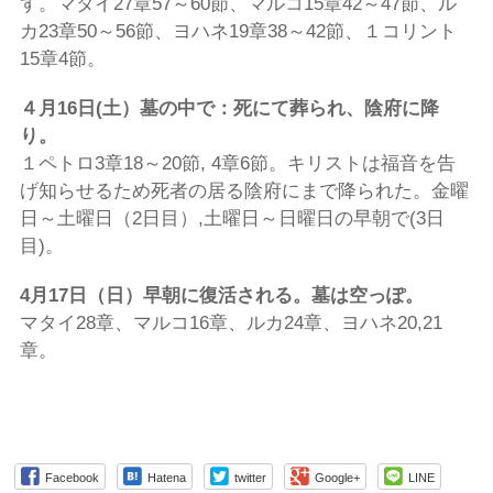
す。マタイ27章57～60節、マルコ15章42～47節、ル
カ23章50～56節、ヨハネ19章38～42節、１コリント
15章4節。
４月
16
日(土）墓の中で
：死にて葬られ、陰府に降
り。
１ペトロ3章18～20節, 4章6節。キリストは福音を告
げ知らせるため死者の居る陰府にまで降られた。金曜
日～土曜日（2日目）,土曜日～日曜日の早朝で(3日
目)。
4
月
17
日（日）早朝に復活される。
墓は空っぽ。
マタイ28章、マルコ16章、ルカ24章、ヨハネ20,21
章。
Facebook
Hatena
twitter
Google+
LINE