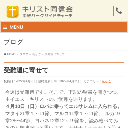
MENU
ブログ
HOME
»
ブログ
»
花かご
»
受難週に寄せて
受難週に寄せて
投稿日 : 2022年4月9日
最終更新日時 : 2022年4月11日
カテゴリー :
花かご
今週は受難週です。そこで、下記の聖書を開きつつ、
主イエス・キリストのご受難を辿ります。
４月
10
日（日）ロバに乗ってエルサレムに入られる。
マタイ21章１～11節、マルコ11章１～11節、 ルカ19
章28〜44節、ヨハネ12章12～19節を、読み較べてみ
るのも興味深いと思います。ホサナ！ホサナ！と迎え