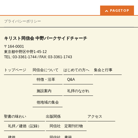
PAGETOP
プライバシーポリシー
キリスト同信会 中野パークサイドチャーチ
〒164-0001
東京都中野区中野1-45-12
TEL: 03-3361-1744 / FAX: 03-3361-1743
トップページ
同信会について
はじめての方へ
集会と行事
特徴・沿革
Q&A
施設案内
礼拝のながれ
他地域の集会
聖書の味わい
出版関係
アクセス
礼拝／建徳（記録）
同信社 定期刊行物
建徳
同信社 書籍