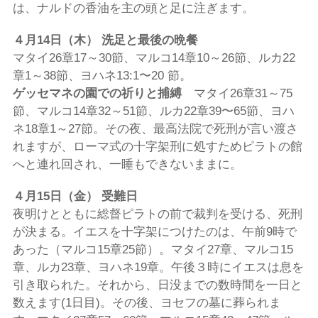
は、ナルドの香油を主の頭と足に注ぎます。
４月
14
日（木） 洗足と最後の晩餐
マタイ26章17～30節、マルコ14章10～26節、ルカ22
章1～38節、ヨハネ13:1〜20 節。
ゲッセマネの園での祈りと捕縛
マタイ26章31～75
節、マルコ14章32～51節、ルカ22章39〜65節、ヨハ
ネ18章1～27節。その夜、最高法院で死刑が言い渡さ
れますが、ローマ式の十字架刑に処すためピラトの館
へと連れ回され、一睡もできないままに。
４月
15
日（金） 受難日
夜明けとともに総督ピラトの前で裁判を受ける、死刑
が決まる。イエスを十字架につけたのは、午前9時で
あった（マルコ15章25節）。マタイ27章、マルコ15
章、ルカ23章、ヨハネ19章。午後３時にイエスは息を
引き取られた。それから、日没までの数時間を一日と
数えます(1日目)。その後、ヨセフの墓に葬られま