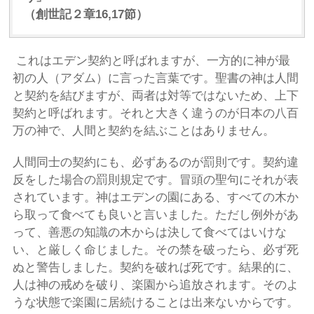
（創世記２章
16,17
節）
これはエデン契約と呼ばれますが、一方的に神が最
初の人（アダム）に言った言葉です。聖書の神は人間
と契約を結びますが、両者は対等ではないため、上下
契約と呼ばれます。それと大きく違うのが日本の八百
万の神で、人間と契約を結ぶことはありません。
人間同士の契約にも、必ずあるのが罰則です。契約違
反をした場合の罰則規定です。冒頭の聖句にそれが表
されています。神はエデンの園にある、すべての木か
ら取って食べても良いと言いました。ただし例外があ
って、善悪の知識の木からは決して食べてはいけな
い、と厳しく命じました。その禁を破ったら、必ず死
ぬと警告しました。契約を破れば死です。結果的に、
人は神の戒めを破り、楽園から追放されます。そのよ
うな状態で楽園に居続けることは出来ないからです。