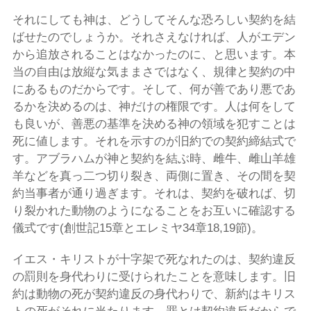
それにしても神は、どうしてそんな恐ろしい契約を結
ばせたのでしょうか。それさえなければ、人がエデン
から追放されることはなかったのに、と思います。本
当の自由は放縦な気ままさではなく、規律と契約の中
にあるものだからです。そして、何が善であり悪であ
るかを決めるのは、神だけの権限です。人は何をして
も良いが、善悪の基準を決める神の領域を犯すことは
死に値します。それを示すのが旧約での契約締結式で
す。アブラハムが神と契約を結ぶ時、雌牛、雌山羊雄
羊などを真っ二つ切り裂き、両側に置き、その間を契
約当事者が通り過ぎます。それは、契約を破れば、切
り裂かれた動物のようになることをお互いに確認する
儀式です(創世記15章とエレミヤ34章18,19節)。
イエス・キリストが十字架で死なれたのは、契約違反
の罰則を身代わりに受けられたことを意味します。旧
約は動物の死が契約違反の身代わりで、新約はキリス