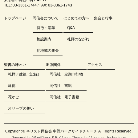
東京都中野区中野1-45-12
TEL: 03-3361-1744 / FAX: 03-3361-1743
トップページ
同信会について
はじめての方へ
集会と行事
特徴・沿革
Q&A
施設案内
礼拝のながれ
他地域の集会
聖書の味わい
出版関係
アクセス
礼拝／建徳（記録）
同信社 定期刊行物
建徳
同信社 書籍
花かご
同信社 電子書籍
オリーブの集い
Copyright ©
キリスト同信会 中野パークサイドチャーチ
All Rights Reserved.
Powered by
WordPress
&
BizVektor Theme
by
Vektor,Inc.
technology.