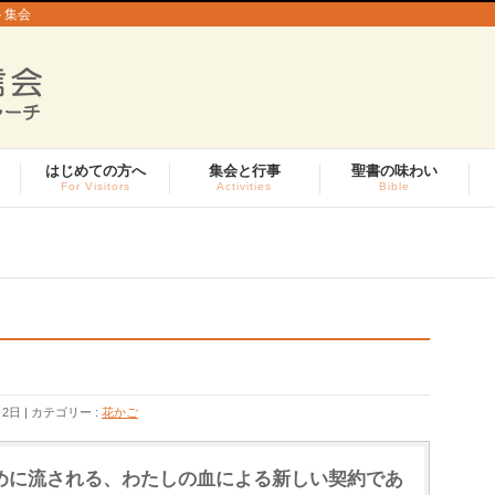
ト集会
はじめての方へ
集会と行事
聖書の味わい
For Visitors
Activities
Bible
月2日
カテゴリー :
花かご
めに流される、わたしの血による新しい契約であ