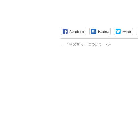
Facebook
Hatena
twitter
←
「主の祈り」について -5-