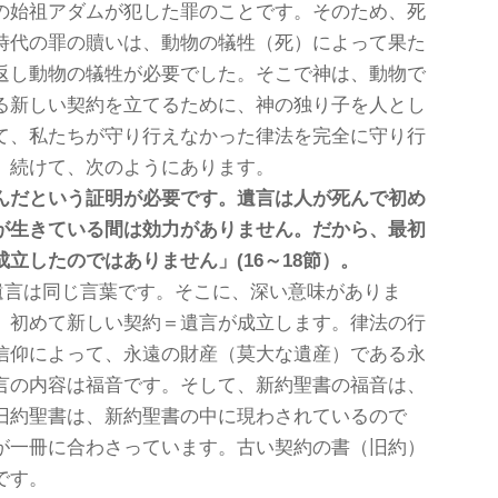
の始祖アダムが犯した罪のことです。そのため、死
時代の罪の贖いは、動物の犠牲（死）によって果た
返し動物の犠牲が必要でした。そこで神は、動物で
る新しい契約を立てるために、神の独り子を人とし
て、私たちが守り行えなかった律法を完全に守り行
。続けて、次のようにあります。
んだという証明が必要です。遺言は人が死んで初め
が生きている間は効力がありません。だから、最初
成立したのではありません」(
16
～
18
節）。
と遺言は同じ言葉です。そこに、深い意味がありま
、初めて新しい契約＝遺言が成立します。律法の行
信仰によって、永遠の財産（莫大な遺産）である永
言の内容は福音です。そして、新約聖書の福音は、
旧約聖書は、新約聖書の中に現わされているので
が一冊に合わさっています。古い契約の書（旧約）
です。