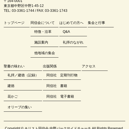
〒164-0001
東京都中野区中野1-45-12
TEL: 03-3361-1744 / FAX: 03-3361-1743
トップページ
同信会について
はじめての方へ
集会と行事
特徴・沿革
Q&A
施設案内
礼拝のながれ
他地域の集会
聖書の味わい
出版関係
アクセス
礼拝／建徳（記録）
同信社 定期刊行物
建徳
同信社 書籍
花かご
同信社 電子書籍
オリーブの集い
Copyright ©
キリスト同信会 中野パークサイドチャーチ
All Rights Reserved.