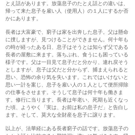
とえ話があります。放蕩息子のたとえ話との違いは、
帰って来た息子を雇い人（使用人）の１人にするか否
かにあります。
長者は大富豪で、窮子は家を出奔した息子。父は懸命
に捜しますが、見つけることができません。何十年も
の時が経ったある日、息子はそうとは知らず父である
長者の屋敷に来ます。落ちぶれ、食うにも困っている
様子です。父は一目見て息子だと分かり、連れ戻そう
としますが、息子は父だと分からず、捕まえられると
思い、恐怖の余り気を失います。これではいけないと
思い一計を案じ、息子を雇い人の１人として便所掃除
の仕事をさせます。そうして息子は何十年も働きま
す。修行に当ります。長者は年老い、死期も近くなっ
た頃、ようやく「実は、お前は私の息子だ」と告白し
ます。そして、莫大な全財産を息子に譲ります。
以上が、法華経にある長者窮子の話です。放蕩息子の