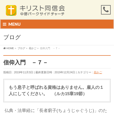
MENU
ブログ
HOME
»
ブログ
»
花かご
»
信仰入門 －７－
信仰入門 －７－
投稿日 : 2019年11月3日
最終更新日時 : 2019年12月24日
カテゴリー :
花かご
もう息子と呼ばれる資格はありません。雇人の１
人にしてください。
（ルカ
15
章
19
節）
仏典・法華経に「長者窮子(ちょうじゃぐうじ)」のた