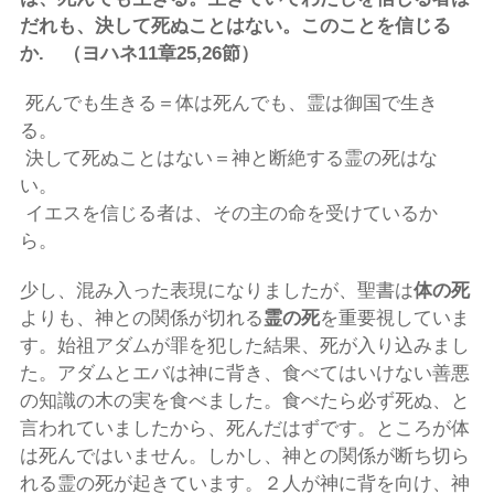
だれも、決して死ぬことはない。このことを信じる
か.
（ヨハネ
11
章
25
,
26
節）
死んでも生きる＝体は死んでも、霊は御国で生き
る。
決して死ぬことはない＝神と断絶する霊の死はな
い。
イエスを信じる者は、その主の命を受けているか
ら。
少し、混み入った表現になりましたが、聖書は
体の死
よりも、神との関係が切れる
霊の死
を重要視していま
す。始祖アダムが罪を犯した結果、死が入り込みまし
た。アダムとエバは神に背き、食べてはいけない善悪
の知識の木の実を食べました。食べたら必ず死ぬ、と
言われていましたから、死んだはずです。ところが体
は死んではいません。しかし、神との関係が断ち切ら
れる霊の死が起きています。２人が神に背を向け、神