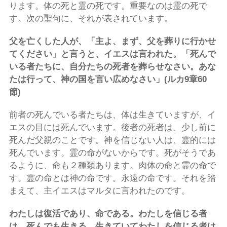
ります。体の死と霊の死です。重要なのは霊の死で
す。次の聖句に、それが表されています。
父を亡くした人が、「主よ、まず、父を葬りに行かせ
てください」と言うと、イエスは言われた。「死んで
いる者たちに、自分たちの死者を葬らせなさい。あな
たは行って、神の国を言い広めなさい」(ルカ
9
章
60
節)
前者の死んでいる者たちは、体は生きていますが、イ
エスの目には死んでいます。後者の死者は、少し前に
死んだ父親のことです。神を信じない人は、霊的には
死んでいます。霊の命がないからです。死がそうであ
るように、命も２種類あります。肉体の命と霊の命で
す。霊の命とは神の命です。永遠の命です。それを踏
まえて、主イエスはマルタに言われたのです。
わたしは復活であり、命である。わたしを信じる者
は、死んでも生きる。生きていてわたしを信じる者は