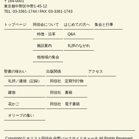
〒164-0001
東京都中野区中野1-45-12
TEL: 03-3361-1744 / FAX: 03-3361-1743
トップページ
同信会について
はじめての方へ
集会と行事
特徴・沿革
Q&A
施設案内
礼拝のながれ
他地域の集会
聖書の味わい
出版関係
アクセス
礼拝／建徳（記録）
同信社 定期刊行物
建徳
同信社 書籍
花かご
同信社 電子書籍
オリーブの集い
Copyright ©
キリスト同信会 中野パークサイドチャーチ
All Rights Reserved.