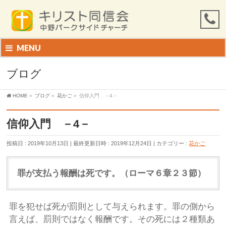
MENU
ブログ
HOME
»
ブログ
»
花かご
»
信仰入門 －4－
信仰入門 －4－
投稿日 : 2019年10月13日
最終更新日時 : 2019年12月24日
カテゴリー :
花かご
罪が支払う報酬は死です。（ローマ６章２３節）
罪を犯せば死が罰則として与えられます。罪の側から
言えば、罰則ではなく報酬です。その死には２種類あ