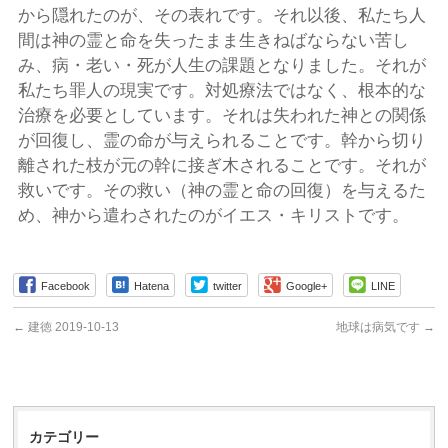
から隠れたのが、その表れです。それ以後、私たち人
間は神の霊と命を失ったまま生きねばならない苦し
み、病・老い・死が人生の課題となりました。それが
私たち罪人の現実です。対処療法ではなく、根本的な
治療を必要としています。それは失われた神との関係
が回復し、霊の命が与えられることです。幹から切り
離された枝が元の幹に接ぎ木されることです。それが
救いです。その救い（神の霊と命の回復）を与えるた
め、神から遣わされたのがイエス・キリストです。
Facebook
Hatena
twitter
Google+
LINE
←
建徳 2019-10-13
地球は病気です
→
カテゴリー