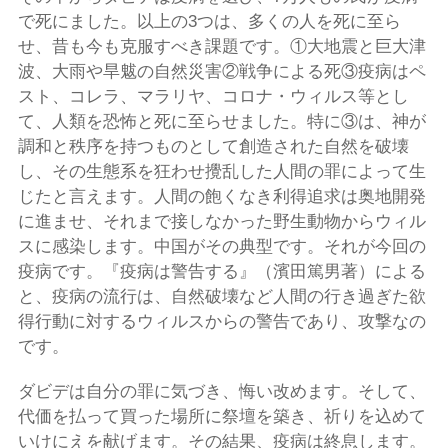
で死にました。以上の3つは、多くの人を死に至ら
せ、昔も今も克服すべき課題です。①大地震と巨大津
波、大雨や旱魃の自然災害②戦争による死③疫病はペ
スト、コレラ、マラリヤ、コロナ・ウィルス等とし
て、人類を恐怖と死に至らせました。特に③は、神が
調和と秩序を持つものとして創造された自然を破壊
し、その生態系を狂わせ攪乱した人間の罪によって生
じたと言えます。人間の飽くなき利得追求は奥地開発
に進ませ、それまで接しなかった野生動物からウィル
スに感染します。中国がその典型です。それが今回の
疫病です。『疫病は警告する』（濱田篤男著）による
と、疫病の流行は、自然破壊など人間の行き過ぎた欲
得行動に対するウィルスからの警告であり、攻撃なの
です。
ダビデは自分の罪に気づき、悔い改めます。そして、
代価を払って買った場所に祭壇を築き、祈りを込めて
いけにえを献げます。その結果、疫病は終息します。