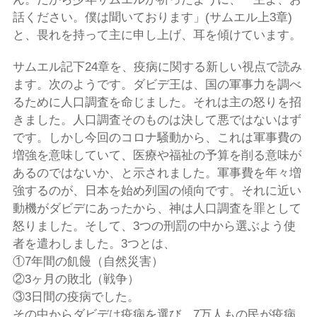
話ください。僕は聞いております」(サムエル上3章)
と、畏れを持って主に申し上げ、耳を傾けています。
サムエル記下24章を、疫病に関する新しい視点で読み
ます。次のようです。ダビデ王は、国の軍事力を調べ
るために人口調査を命じました。それは主の怒りを招
きました。人口調査そのものは決して悪ではないはず
です。しかし今回のコロナ騒動から、これは軍事費の
増強を意味していて、医療や福祉の予算を削る意味が
あるのではないか、と示されました。軍事費を年々増
強するのが、日本を始め列国の傾向です。それに近い
動機がダビデにあったから、神は人口調査を罪として
怒りました。そして、3つの刑罰の中から選ぶよう使
者を遣わしました。3つとは、
①7年間の飢饅（自然災害）
②3ヶ月の敗北（戦争）
③3日間の疫病でした。
その中からダビデは疫病を選び、7万人もの民が疫病