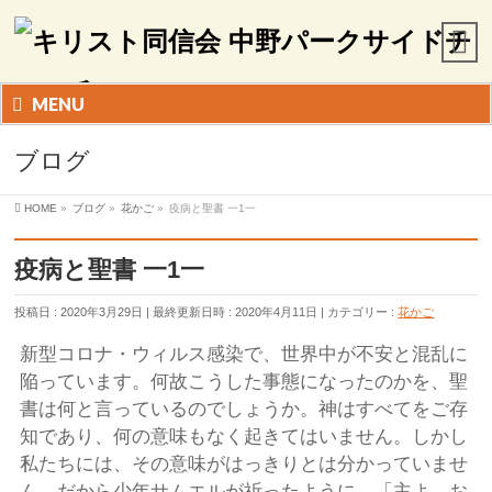
MENU
ブログ
HOME
»
ブログ
»
花かご
»
疫病と聖書 一1一
疫病と聖書 一1一
投稿日 : 2020年3月29日
最終更新日時 : 2020年4月11日
カテゴリー :
花かご
新型コロナ・ウィルス感染で、世界中が不安と混乱に
陥っています。何故こうした事態になったのかを、聖
書は何と言っているのでしょうか。神はすべてをご存
知であり、何の意味もなく起きてはいません。しかし
私たちには、その意味がはっきりとは分かっていませ
ん。だから少年サムエルが祈ったように、「主よ、お